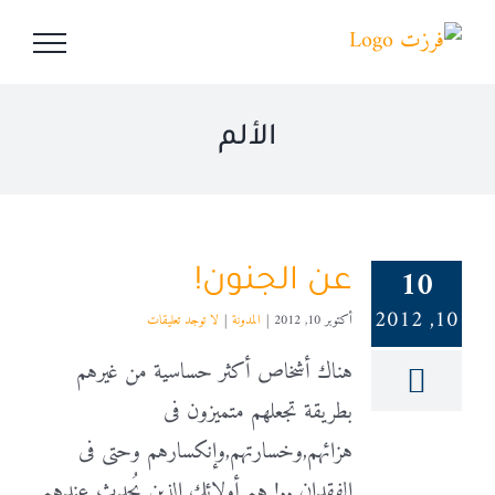
Ski
t
conten
الألم
10
عن الجنون!
10, 2012
أكتوبر 10, 2012
|
المدونة
|
لا توجد تعليقات
هناك أشخاص أكثر حساسية من غيرهم
بطريقة تجعلهم متميزون فى
هزائهم,وخسارتهم,وإنكسارهم وحتى فى
الفقدان ..! هم أولائك الذين يُحدث عندهم