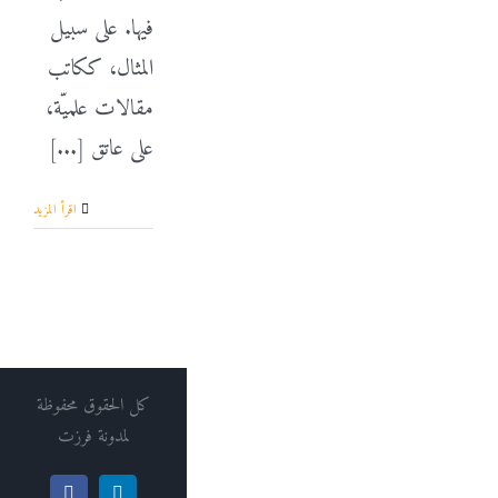
فيها. على سبيل
المثال، ككاتب
مقالات علميّة،
على عاتق [...]
‫اقرأ المزيد
كل الحقوق محفوظة
لمدونة فرزت