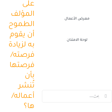
على
المؤلف
معرض الأعمال
الطموح
أن يقوم
لوحة الامتنان
به لزيادة
فرصته/
Twitch
Facebook
X
LinkedIn
فرصتها
بأن
تُنشر
لبحث
أعماله/
ن:
ها؟