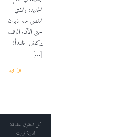
الجديد، والذي
انقضى منه شهران
حتى الآن. الوقت
يركض. فلنبدأ!
[…]
‫اقرأ المزيد
كل الحقوق محفوظة
لمدونة فرزت