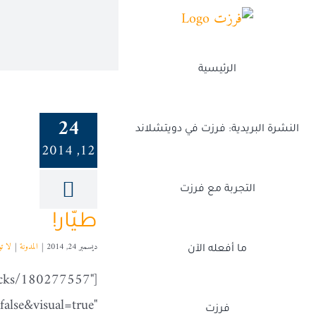
Ski
t
conten
الرئيسية
24
النشرة البريدية: فرزت في دويتشلاند
12, 2014
التجربة مع فرزت
طيّار!
ديسمبر 24, 2014
|
المدونة
|
لا ت
ما أفعله الآن
racks/180277557"
lse&visual=true"
فرزت