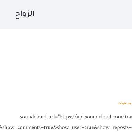
الزواج
وجد تعليقات
[soundcloud url="https://api.soundcloud.com/t
se&show_comments=true&show_user=true&show_reposts=fa