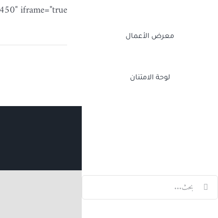
width="100%" height="450" iframe="true" /] ما ه
معرض الأعمال
لوحة الامتنان
Twitch
Facebook
X
LinkedIn
لبحث
ن: