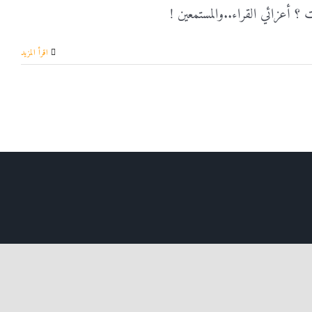
‫اقرأ المزيد
Twi