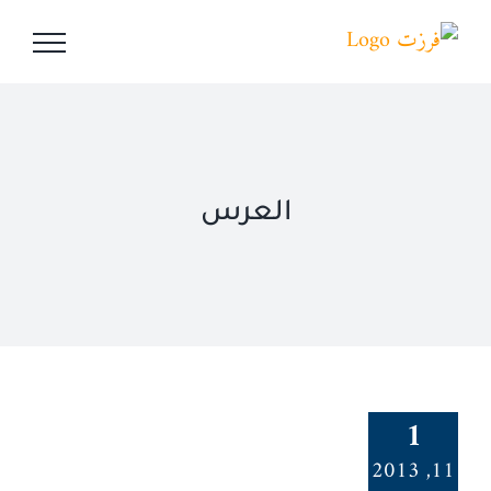
Ski
t
conten
العرس
1
11, 2013