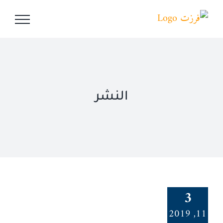
Ski
t
conten
النشر
3
11, 2019