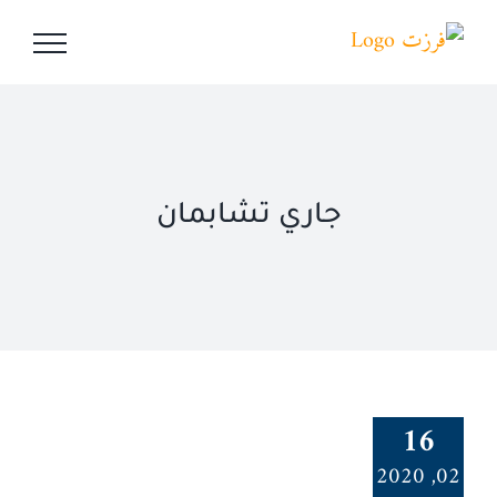
Ski
t
conten
جاري تشابمان
16
02, 2020