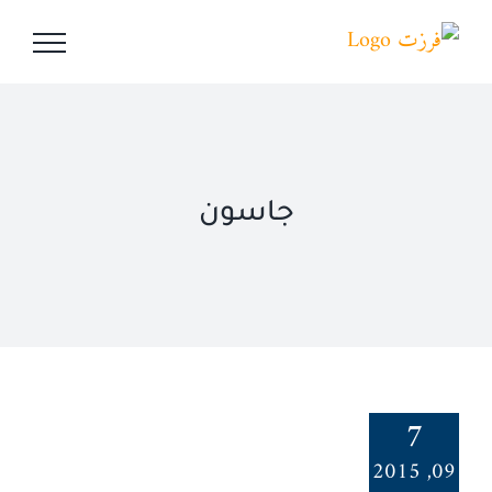
Ski
t
conten
جاسون
7
09, 2015