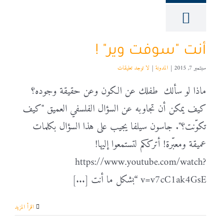
أنت "سوفت وير" !
سبتمبر 7, 2015
|
المدونة
|
لا توجد تعليقات
ماذا لو سألك طفلك عن الكون وعن حقيقة وجوده؟
كيف يمكن أن تجاوبه عن السؤال الفلسفي العميق "كيف
تكوّنت؟". جاسون سيلفا يجيب على هذا السؤال بكلمات
عميقة ومعبّرة! أترككم لتستمعوا إليها!
https://www.youtube.com/watch?
v=v7cC1ak4GsE “بشكل ما أنت [...]
‫اقرأ المزيد