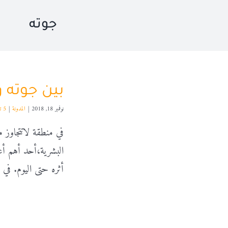
جوته
بين جوته و
نوفمبر 18, 2018
|
المدونة
|
5 تعليقات
البشرية،أحد أهم أع
أثره حتى اليوم. في الم