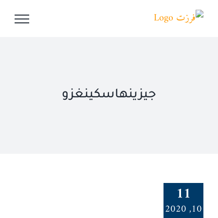
Ski
t
conten
جيزينهاسكينغزو
11
10, 2020