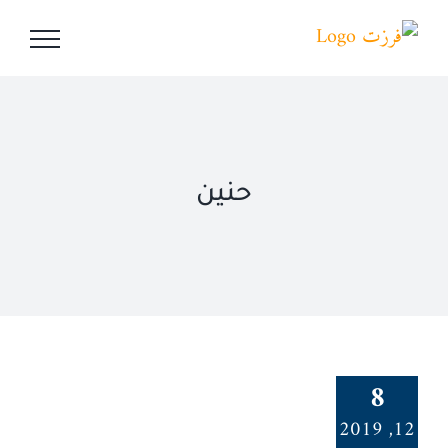
Ski
t
conten
حنين
8
12, 2019