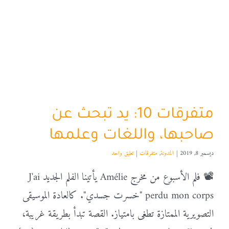
متفرقات 10: يد تبحث عن
صاحبها، واللغات وعلمها
ديسمبر 8, 2019
|
المدونة
,
متفرقات
|
تعليق واحد
📽️ فلم الأسبوع من مخرج Amélie يأتينا الفلم الجديد J'ai
perdu mon corps "خسرت جسدي". كالعادة الموسيقى
التصويرية الممتازة تطغى بامتياز. القصة تبدأ بطريقة غريبة،