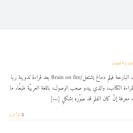
قات
|
8 تعليقات
فلم الأسبوع شاهدت البارحة فيلم دماغ يشتعل/Brain on fire بعد قراءة تدوينة ربا
لقراءة الكتاب، والذي يبدو صعب الوصول، باللغة العربيّة طبعًا. ما
معرفة إنّ كان الفلم قد صوّره بشكلٍ [...]
‫اقرأ المزيد