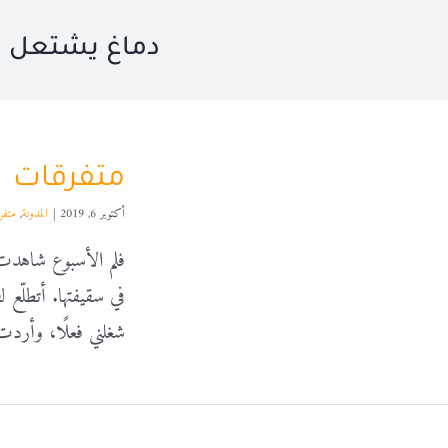
دماغ يشتعل
متفرقات
أكتوبر 6, 2019
|
المدونة
,
متفر
في سقيفتها. أتطلّع 
شغلني فعلًا، وأردت 