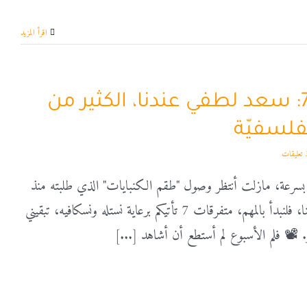
‫اقرأ المزيد
متفرقات 7: سعد لطفي عندنا، الكثير من
فلسفيّة
يقات
ّ بسرعة، مازلت أنتظر وصول "طقم الكنبايات" الذي طلبته منذ
شهر ونصف. ما علينا، فلنبدأ بالمهم، متفرقات 7 تأتيكم برعاية نستله ونسكافيه، تبقيني
 📽️ فلم الأسبوع لم أستطع أن أشاهد [...]