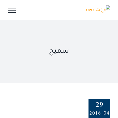
Ski
t
conten
سميح
29
04, 2016