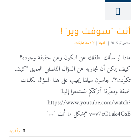
أنت "سوفت وير" !
سبتمبر 7, 2015
|
المدونة
|
لا توجد تعليقات
ماذا لو سألك طفلك عن الكون وعن حقيقة وجوده؟
كيف يمكن أن تجاوبه عن السؤال الفلسفي العميق "كيف
تكوّنت؟". جاسون سيلفا يجيب على هذا السؤال بكلمات
عميقة ومعبّرة! أترككم لتستمعوا إليها!
https://www.youtube.com/watch?
v=v7cC1ak4GsE “بشكل ما أنت [...]
‫اقرأ المزيد