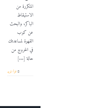
المتكررة من
الاستيقاظ
الباكر، والبحث
عن كوب
القهوة لمساعدتك
في الخروج من
حالة [...]
‫اقرأ المزيد