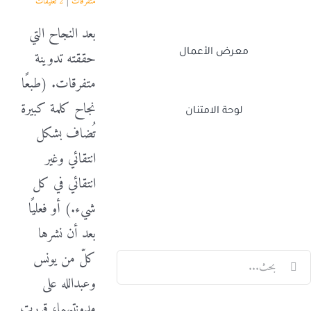
متفرقات
|
2 تعليقات
بعد النجاح التي
معرض الأعمال
حققته تدوينة
متفرقات. (طبعًا
نجاح كلمة كبيرة
لوحة الامتنان
تُضاف بشكل
انتقائي وغير
Twitch
Facebook
X
LinkedIn
انتقائي في كل
شيء.) أو فعليًا
بعد أن نشرها
كلّ من يونس
لبحث
وعبدالله على
ن:
مدونتيهما، قررت