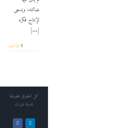
ضالته، ويسعى
لإنتاج فكره
[...]
‫اقرأ المزيد
كل الحقوق محفوظة
لمدونة فرزت
Facebook
LinkedIn