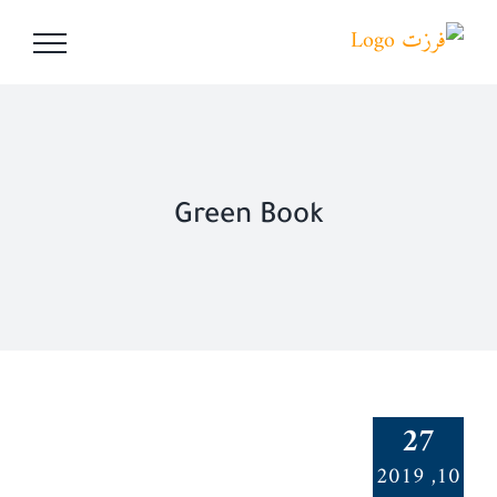
Ski
t
conten
Green Book
27
10, 2019