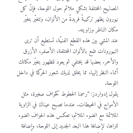
المصابيح المختلفة بشكلٍ ملائم حول اللوحة، فإنّ كل
نيورون يظهر تركيبةً فريدةً من الألوان، وتتغيّر بتغيّر
مكان الناظر وزاويته.
عند المشي بين هذه القطع الفنيّة، تستطيع أن ترى
النيورونات تلمع بالألوان المختلفة، الأصفر، الأزرق
والأحمر. بعضها قد يختفي ثم يعود للظهور بتغيّر مكانك
أثناء النظر إليها، مما يخلق لديك شعور الحركة في داخل
اللوحة.
يقول إدواردز: “رسمنا الخطوط كحواف صغيرة، مثل
الأمواج في المحيطات. عندما تصبح عيناك في الزاوية
الملائمة مع الضوء الملائم، تعكس هذه الحواف الضوء
لتراها، لإضافة هذا البعد الجديد إلى اللوحة، وإضافة