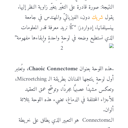
النتيجة: صورة قادرة على التغيّر بتغيّر زاوية النظر إليها.
يقول
شريك
دون، الفيزيائيّ والمهندس في جامعة
بينسيلفانيا، إدواردز: “كنّا نريد معرفة قدر المعلومات
الذي نستطيع وضعه في لوحةٍ واحدةٍ وإبقاءها مفهومة”
.هذه اللوحة بعنوان
Chaoic Connectome
، وتُعتبر
أول لوحةٍ ينتجها الفنانان بطريقة الـ Microetching،
وتعكس مشهدًا عصبيًّا مجردًا، وتوضّح عمق التعقيد
للأجزاء المختلفة في الدماغ، تضيء هذه اللوحة بثلاثة
ألوان.
الـConnectome هو التعبير الذي يطلق على خريطة