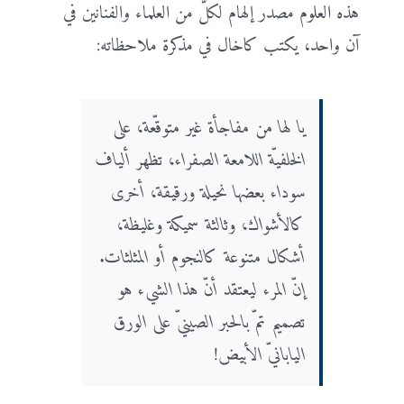
هذه العلوم مصدر إلهام لكلّ من العلماء والفنانين في
آن واحد، يكتب كاخال في مذكرة ملاحظاته:
يا لها من مفاجأة غير متوقّعة، على
الخلفيّة اللامعة الصفراء، تظهر ألياف
سوداء بعضها نحيلة ورقيقة، أخرى
كالأشواك، وثالثة سميكة وغليظة،
أشكال متنوعة كالنجوم أو المثلثات.
إنّ المرء ليعتقد أنّ هذا الشيء هو
تصميم تمّ بالحبر الصينيّ على الورق
اليابانيّ الأبيض!