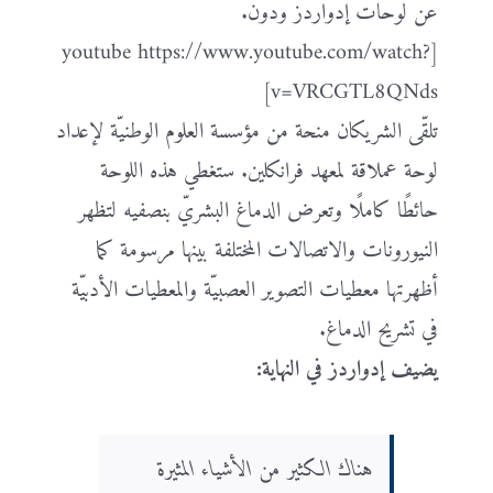
عن لوحات إدواردز ودون.
[youtube https://www.youtube.com/watch?
v=VRCGTL8QNds]
تلقّى الشريكان منحة من مؤسسة العلوم الوطنيّة لإعداد
لوحة عملاقة لمعهد فرانكلين. ستغطي هذه اللوحة
حائطًا كاملًا وتعرض الدماغ البشريّ بنصفيه لتظهر
النيورونات والاتصالات المختلفة بينها مرسومة كما
أظهرتها معطيات التصوير العصبيّة والمعطيات الأدبيّة
في تشريح الدماغ.
يضيف إدواردز في النهاية:
هناك الكثير من الأشياء المثيرة