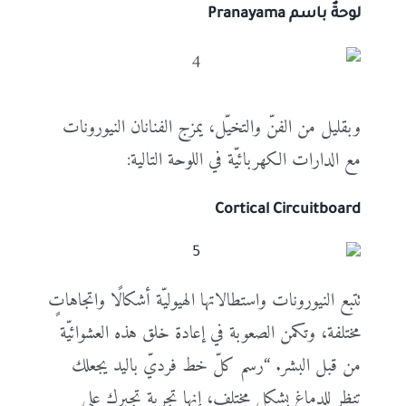
لوحةٌ باسم
Pranayama
وبقليل من الفنّ والتخيّل، يمزج الفنانان النيورونات
مع الدارات الكهربائيّة في اللوحة التالية:
Cortical Circuitboard
تتبع النيورونات واستطالاتها الهيوليّة أشكالًا واتجاهاتٍ
مختلفة، وتكمن الصعوبة في إعادة خلق هذه العشوائيّة
من قبل البشر. “رسم كلّ خط فرديّ باليد يجعلك
تنظر للدماغ بشكلٍ مختلف، إنها تجربة تجبرك على