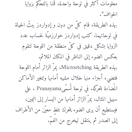
معلومات أكثر في لوحة واحدة، قمنا بالتحكم بزوايا
الحواف”.
بهذه الطريقة، قام كلّ من دون و إدواردز ببثّ الحياة
في لوحاتهما. كتب إدواردز خوارزميّة لحساب عدد
الزوايا بشكل دقيق في كلّ منطقة من اللوحة لتقوم
بعكس الضوء إلى الناظر في المكان الملائم.
بهذه الطريقة Microetching، يمرّ الزائر أمام اللوحة
فتضيء أجزاء منها خلال مشيه أمامها وتتغير الأماكن
المُضاءة بتحركه. في لوحة تُسمّىPranayama ، على
سبيل المثال، يمرّ الزائر أمامها من اليسار إلى اليمين،
فيستطيع أن يرى الضوء يتحرك بنمطٍ معيّن من الأطراف
إلى الصدر ثم ينتقل ليخرج من الفمّ.