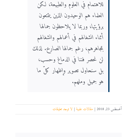
للاهتمام في العلوم والطبيعة، لكن
العلماء هم الوحيدون الذين يتمتعون
برؤيتها، وربما لا يلاحظون جمالها
أثناء انشغالهم في أعمالهم وانشغالهم
بمجاهرهم، رغم جمالها الصارخ. لذلك
لن نحصر فننا في الدماغ وحسب،
بل سنحاول تصوير وإظهار كلّ ما
هو جميل وملهم.
أغسطس 23, 2018
|
مقالات علمية
|
لا توجد تعليقات