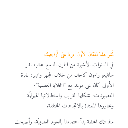
نُشر هذا المقال لأول مرة على أراجيك
في السنوات الأخيرة من القرن التاسع عشر، نظر
سانتيغو رامون كاخال من خلال المجهر وانبهر، للمرة
الأولى كان على موعد مع “الخلايا العصبية”-
العصبونات- بشكلها الغريب واستطالاتها الهيوليّة
ومحاورها الممتدة بالاتجاهات المختلفة.
منذ تلك اللحظة بدأ اهتمامنا بالعلوم العصبيّة، وأصبحت