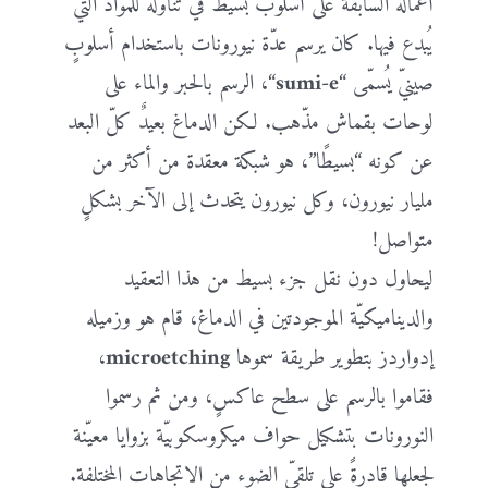
أعماله السابقة على أسلوب بسيط في تناوله للمواد التي
يُبدع فيها. كان يرسم عدّة نيورونات باستخدام أسلوبٍ
صينيّ يُسمّى “
sumi-e
“، الرسم بالحبر والماء على
لوحات بقماش مذّهب. لكن الدماغ بعيدٌ كلّ البعد
عن كونه “بسيطًا”، هو شبكة معقدة من أكثر من
مليار نيورون، وكل نيورون يتحدث إلى الآخر بشكلٍ
متواصل!
ليحاول دون نقل جزء بسيط من هذا التعقيد
والديناميكيّة الموجودتين في الدماغ، قام هو وزميله
إدواردز بتطوير طريقة سموها
microetching
،
فقاموا بالرسم على سطح عاكسٍ، ومن ثم رسموا
النورونات بتشكيل حواف ميكروسكوبيّة بزوايا معيّنة
لجعلها قادرةً على تلقيّ الضوء من الاتجاهات المختلفة.