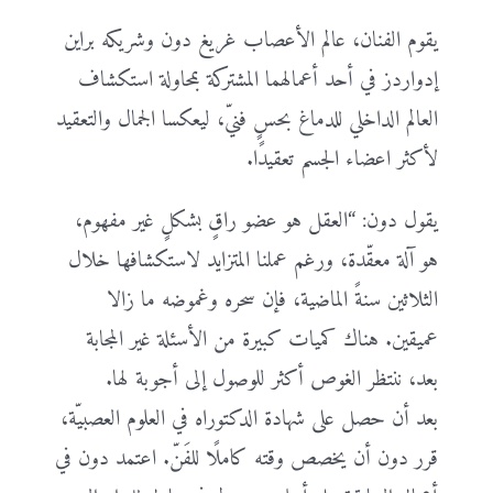
يقوم الفنان، عالم الأعصاب غريغ دون وشريكه براين
إدواردز في أحد أعمالهما المشتركة بمحاولة استكشاف
العالم الداخلي للدماغ بحسٍ فنيّ، ليعكسا الجمال والتعقيد
لأكثر اعضاء الجسم تعقيدًا.
يقول دون: “العقل هو عضو راقٍ بشكلٍ غير مفهوم،
هو آلة معقّدة، ورغم عملنا المتزايد لاستكشافها خلال
الثلاثين سنةً الماضية، فإن سحره وغموضه ما زالا
عميقين. هناك كميات كبيرة من الأسئلة غير المجابة
بعد، ننتظر الغوص أكثر للوصول إلى أجوبة لها.
بعد أن حصل على شهادة الدكتوراه في العلوم العصبيّة،
قرر دون أن يخصص وقته كاملًا للفَنّ. اعتمد دون في