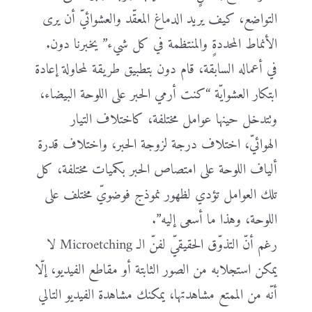
التواضع، كيف يريد الدماغ المعقّد والعشوائيّ أن يرى
الأنماط المحددةٍ والمنتظمة في كل شيء” يخبرنا دون.
في أعماله السابقة، قام دون بتطبيق طريقة لمحاولة إعادة
ابتكار العشوايّة “كنت أرمي الحبر على اللوحة البيضاء،
وتتدخل حينها عوامل مختلفة، كاختلاف التيار
الهوائيّ، اختلاف درجة لزوجة الحبر، واختلاف قدرة
ألياف اللوحة على امتصاص الحبر بكميات مختلفة، كل
تلك العوامل تؤدي لظهور نموذج فوضويّ مختلف على
اللوحة، وهذا ما أسعى إليه”.
رغم أنّ التذوّق الحقيقيّ لفنّ الـ Microetching لا
يمكن استجلابه من الصور الثابتة أو مقاطع الفيديو، إلّا
أنّه من الممتع مشاهدتها، يمكنك مشاهدة الفيديو التالي