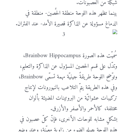
شبكة من العصبونات.
بينما تظهر هذه اللوحة منطقة الحٌصين- منطقة في
الدماغ مسؤولة عن الذاكرة قصيرة الأمد- عند الفئران.
سُميّت هذه الصورة Brainbow Hippocampus،
وتدّل على قسم الحصين المسؤول عن الذاكرة والتعليم،
وتوّضح اللوحة طريقةً جينيّة مهمة تسمّى Brainbow،
وفي هذه الطريقة يتمّ التلاعب بالنيورونات لإنتاج
تركيبات عشوائيّة من البروتينات المضيئة بألوان
مختلفة، كالأحمر والأصفر والأزرق.
بشكلٍ مشابه للوحات الأخرى، فإنّ كلّ عصبون في
هذه اللوحة يصله الضوء من زاوية معيّنة، وعند وضع