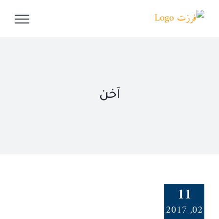
Ski
t
conten
آخن
11
02, 2017