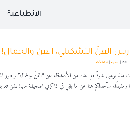
الانطباعية
رس الفنّ التشكيلي، الفن والجمال!
|
المدونة
|
2 تعليقات
نذ يومين ندوةً مع عدد من الأصدقاء عن “الفنّ والجمال” وتطور المدار
 ومفيدًا، سأحدثكم هنا عن ما بقي في ذاكرتي الضعيفة منها! للفن تعري