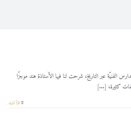
س الفنيّة عبر التاريخ، شرحت لنا فيها الأستاذة هند موجزًا
فات كثيرة، [...]
‫اقرأ المزيد