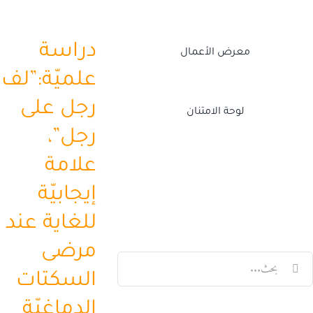
دراسة
معرض الأعمال
علميّة:”لف
رجل على
لوحة الامتنان
رجل”،
علامة
Twitch
Facebook
X
LinkedIn
إيجابيّة
للغاية عند
مرضى
لبحث
السكتات
ن:
الدماغيّة