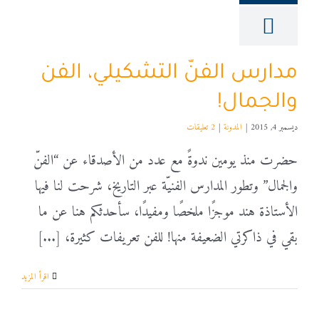
مدارس الفنّ التشكيلي، الفن
والجمال!
ديسمبر 4, 2015
|
المدونة
|
2 تعليقات
حضرت منذ يومين ندوةً مع عدد من الأصدقاء عن “الفنّ
والجمال” وتطور المدارس الفنيّة عبر التاريخ، شرحت لنا فيها
الأستاذة هند موجزًا ملخصًا ومفيدًا، سأحدثكم هنا عن ما
بقي في ذاكرتي الضعيفة منها! للفن تعريفات كثيرة، [...]
‫اقرأ المزيد