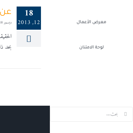
18
عن 
12, 2013
ديسمبر 18, 2013
معرض الأعمال
الحقيق
بحد ذات
لوحة الامتنان
Twitch
Facebook
X
LinkedIn
لبحث
ن: