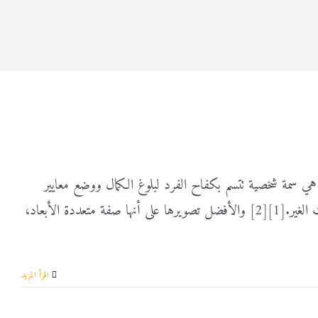
س هي سمة شخصية تتسم بكفاح الفرد لبلوغ الكمال ووضع معايير
عالية جدًا للأداء، يصحبها تقييمات نقدية مبالغة للذات ومخاوف من تقييمات الغير.[1][2] والأفضل تصويرها على أنها صفة متعددة الأبعاد،
‫اقرأ المزيد