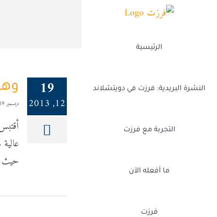
Ski
t
conten
الرئيسية
19
وهم
النشرة البريدية: فرزت في دويتشلاند
12, 2013
ديسمبر 19, 2013
أقتبس 
التجربة مع فرزت
حيث [
ما أفعله الآن
فرزت