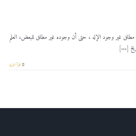
ء مطلق غير وجود الإله ، حتى أن وجوده غير مطلق للبعض، العلم
يخ [...]
‫اقرأ المزيد
Twi