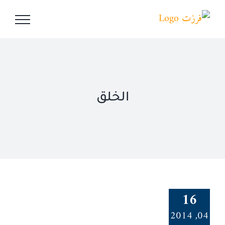
Ski
t
conten
الخلق
16
04, 2014