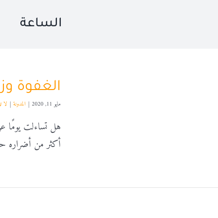
الساعة
الغفوة وزر
مايو 11, 2020
|
المدونة
|
لا ت
هل تساءلت يومًا عن
أكثر من أضراره حقً