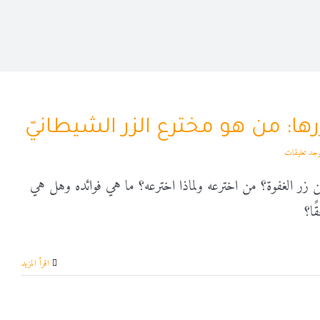
ها: من هو مخترع الزر الشيطانيّ
وجد تعليقات
 زر الغفوة؟ من اخترعه ولماذا اخترعه؟ ما هي فوائده وهل هي
ا؟
‫اقرأ المزيد