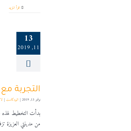
‫اقرأ المزيد
13
11, 2019
التجربة م
نوفمبر 13, 2019
|
البودكاست
|
لا 
بدأت التخطيط لهذه ا
من مدينتي العزيزة تز