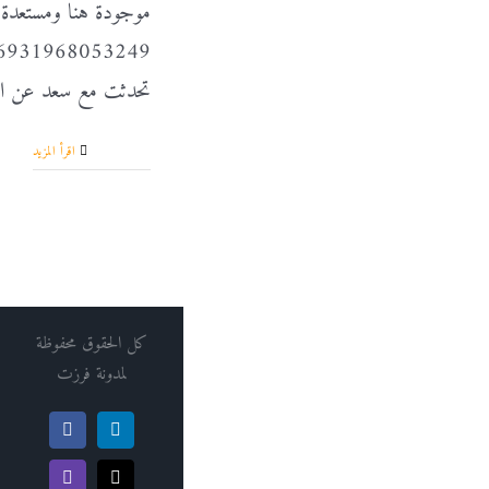
موجودة هنا ومستعدة ل
4526931968053249
تحدثت مع سعد عن الد
‫اقرأ المزيد
كل الحقوق محفوظة
لمدونة فرزت
Facebook
LinkedIn
Twitch
X