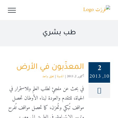
Ski
t
conten
طب بشري
2
المعذّبون في الأرض
10, 2013
أكتوبر 2, 2013
|
المدونة
|
تعليق واحد
في بحث عن ملجئٍ لطلب العلم وللاستمرار في
الحياة، للتقدم والعودة لبناء الأوطان تحصل
مواقف تُبكي وتُحزن، كما تحصل مواقف تُفرح
وترسم الابتسامة. في الطريق إلى مصر،