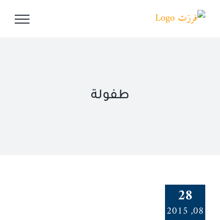
Ski
t
conten
طفولة
28
08, 2015