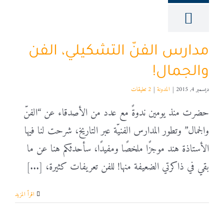
مدارس الفنّ التشكيلي، الفن
والجمال!
ديسمبر 4, 2015
|
المدونة
|
2 تعليقات
حضرت منذ يومين ندوةً مع عدد من الأصدقاء عن “الفنّ
والجمال” وتطور المدارس الفنيّة عبر التاريخ، شرحت لنا فيها
الأستاذة هند موجزًا ملخصًا ومفيدًا، سأحدثكم هنا عن ما
بقي في ذاكرتي الضعيفة منها! للفن تعريفات كثيرة، [...]
‫اقرأ المزيد