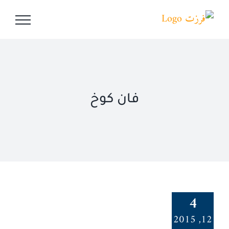
Ski
t
conten
فان كوخ
4
12, 2015