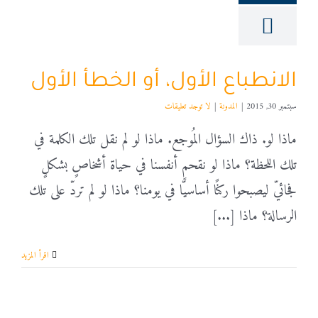
الانطباع الأول، أو الخطأ الأول
سبتمبر 30, 2015
|
المدونة
|
لا توجد تعليقات
ماذا لو. ذاك السؤال المُوجع. ماذا لو لم نقل تلك الكلمة في
تلك اللحظة؟ ماذا لو نقحم أنفسنا في حياة أشخاصٍ بشكلٍ
فجائيّ ليصبحوا ركنًا أساسيًّا في يومنا؟ ماذا لو لم تردّ على تلك
الرسالة؟ ماذا [...]
‫اقرأ المزيد