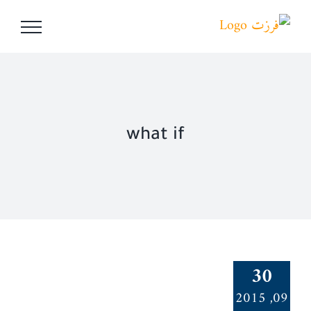
Ski
t
conten
what if
30
09, 2015