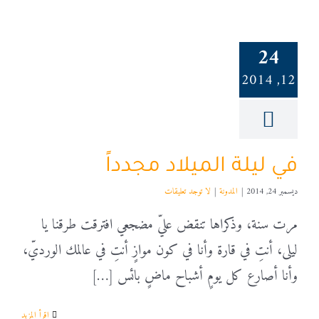
24
12, 2014
في ليلة الميلاد مجدداً
ديسمبر 24, 2014
|
المدونة
|
لا توجد تعليقات
مرت سنة، وذكراها تنقض عليّ مضجعي افترقت طرقنا يا
ليلى، أنتِ في قارة وأنا في كون موازٍ أنتِ في عالمك الورديّ،
وأنا أصارع كل يومٍ أشباح ماضٍ بائس […]
‫اقرأ المزيد