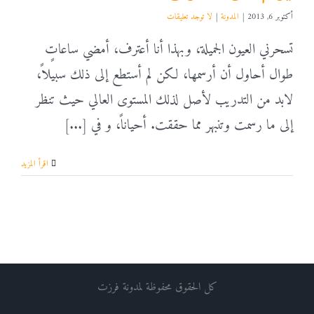
أكتوبر 6, 2013
|
المدونة
|
لا توجد تعليقات
تسحرني العيون الجميلة، وبهذا أنا أعترف، أمضي ساعاتٍ
طوال أحاول أن أرسمها، لكن لم أستطع إلى ذلك سبيلاً،
لابد من التدريب لأصل لذلك المستوى العالي حيث تنظر
إلى ما رسمت وتنبهر مما حققت. أحياناً، و في [...]
‫اقرأ المزيد
كل الحقوق محفوظة لمدونة فرزت