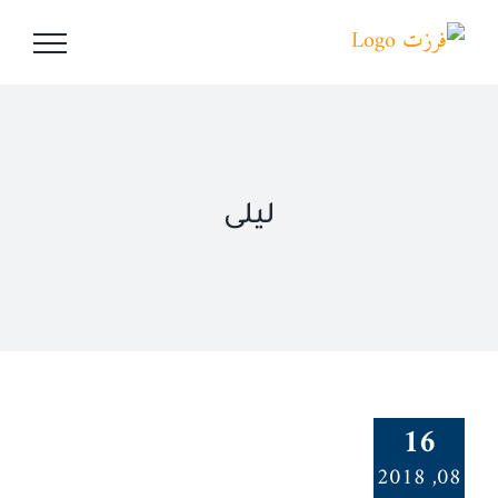
Ski
t
conten
ليلى
16
08, 2018