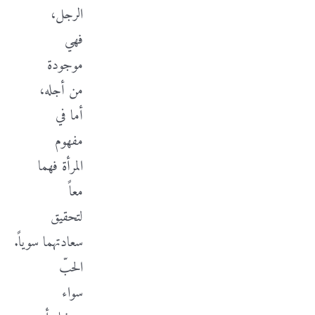
الرجل،
فهي
موجودة
من أجله،
أما في
مفهوم
المرأة فهما
معاً
لتحقيق
سعادتهما سوياً.
الحبّ
سواء