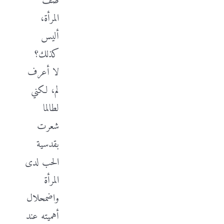
صف
المرأة،
أليس
كذلك؟
لا أعرف
لم، لكني
لطالما
شعرت
بقدسية
الحب لدى
المرأة
واضمحلال
أهميته عند