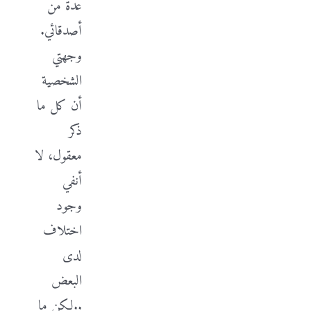
عدة من
أصدقائي.
وجهتي
الشخصية
أن كل ما
ذكر
معقول، لا
أنفي
وجود
اختلاف
لدى
البعض
..لكن ما