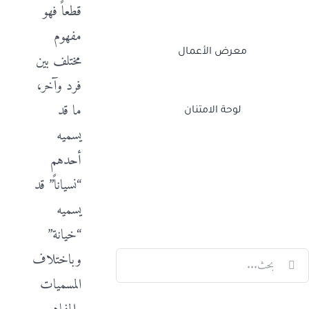
قطعاً فهو
مفهوم
معرض الأعمال
مختلف بين
فرد وآخر،
ما قد
لوحة الامتنان
يسميه
أحدهم
Twitch
Facebook
X
LinkedIn
“نسياناً” قد
يسميه
“خيانة”
لبحث
وباختلاف
ن:
المسميات