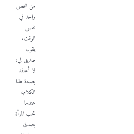
من شخص
واحد في
نفس
الوقت،
يقول
صديق لي،
لا أعتقد
بصحة هذا
الكلام،
عندما
تحب المرأة
بصدق