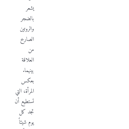
يشعر
بالضجر
والروتين
الصارخ
من
العلاقة
بينهما.
بعكس
المرأة، التي
تستطيع أن
تجد كل
يوم شيئاً