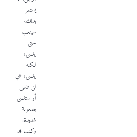
يستمر
بذلك،
سيتعب
حتى
ينسى،
لكنه
ينسى، هي
لن تنسى
أو ستنسى
بصعوبة
شديدة.
وكنت قد