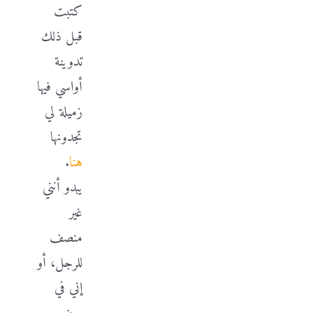
كتبت
قبل ذلك
تدوينة
أواسي فيها
زميلة لي
تجدونها
هنا
.
يبدو أنني
غير
منصف
للرجل، أو
إني في