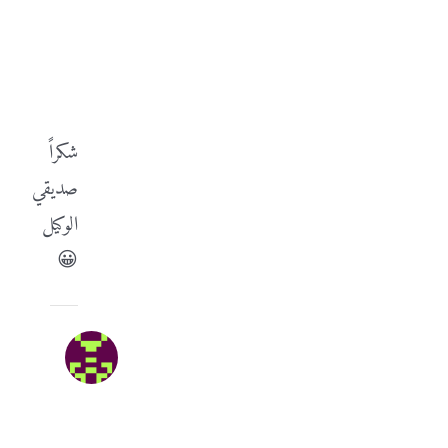
مايو
10,
2014
at
4:57
ص
-
الرد
شكراً
صديقي
الوكيل
😀
Asma
مايو
9,
2014
at
10:37
م
-