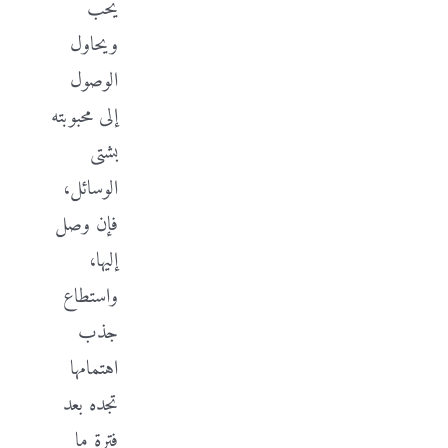
يحب
ويحاول
الوصول
إلى محبوبته
بشتى
الوسائل،
فإن وصل
إليها،
واستطاع
جذب
اهتمامها
تجده بعد
فترة ما