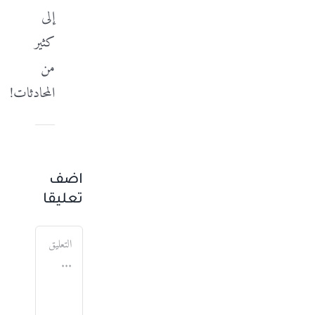
إلى
كثير
من
المحادثات!
اضف
تعليقا
تعليق