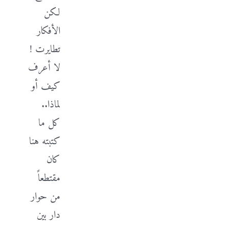
لكن
الأفكار
تطايرت !
لا أعرف
كيف أو
لماذا..
كل ما
كتبته هنا
كان
مقتطعاً
من حوار
دار بين