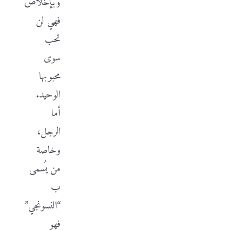
وبإخلاص
فهي لن
تحب
سوى
محبوبها
الوحيد.
أما
الرجل،
وخاصة
من يُسمى
ب
“النسونجي”
فهو