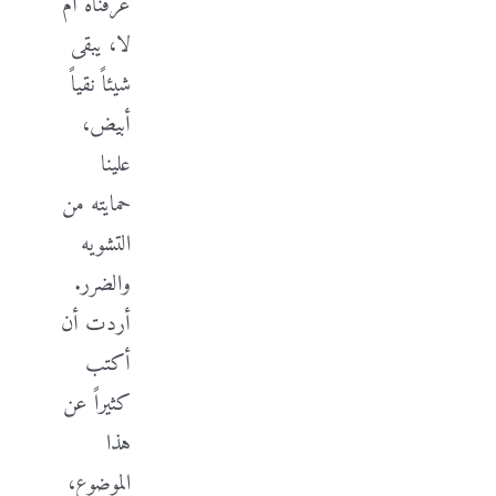
عرفناه أم
لا، يبقى
شيئاً نقياً
أبيض،
علينا
حمايته من
التشويه
والضرر.
أردت أن
أكتب
كثيراً عن
هذا
الموضوع،