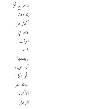
يستطيع أن
يحادث
أكثر من
فتاة في
الوقت
ذاته
ويقنعها
أنه يحبها،
أو هكذا
يعتقد هو
الآخر.
الرجل