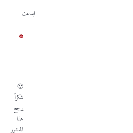
الرد
ابدعت
Ferzat
Alchayah
مايو
10,
2014
at
12:47
ص
-
الرد
🙂
شكراً
يرجع
هذا
المنشور