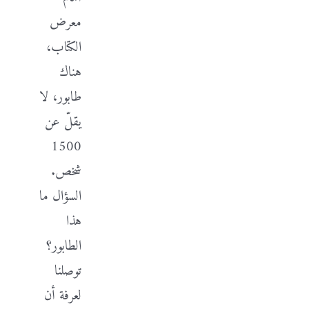
معرض
الكتاب،
هناك
طابور، لا
يقلّ عن
1500
شخص.
السؤال ما
هذا
الطابور؟
توصلنا
لعرفة أن