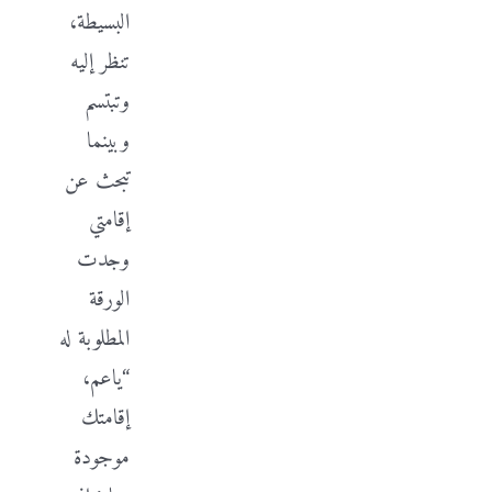
البسيطة،
تنظر إليه
وتبتسم
وبينما
تبحث عن
إقامتي
وجدت
الورقة
المطلوبة له
“ياعم،
إقامتك
موجودة