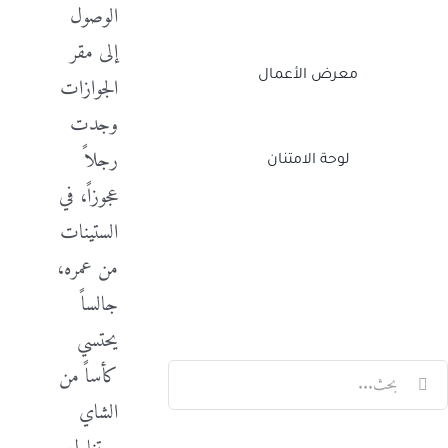
الوصول
إلى مقر
معرض الأعمال
الجوازات
وجدت
رجلاً
لوحة الامتنان
عجوزاً، في
الستينات
Twitch
Facebook
X
LinkedIn
من عمره،
جالساً
يحتسي
لبحث
كأساً من
ن:
الشاي