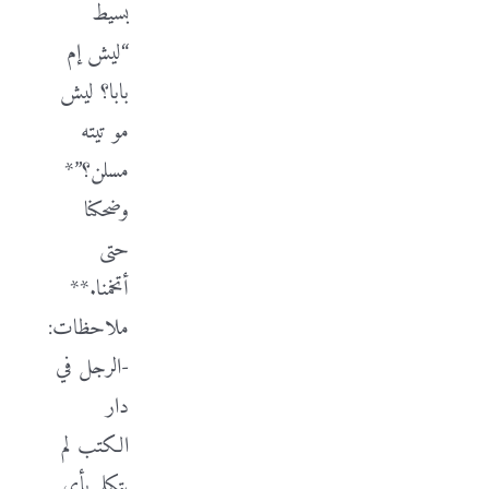
بسيط
“ليش إم
بابا؟ ليش
مو تيته
مسلن؟”*
وضحكنا
حتى
أتخمنا.**
ملاحظات:
-الرجل في
دار
الكتب لم
يتكلم بأي