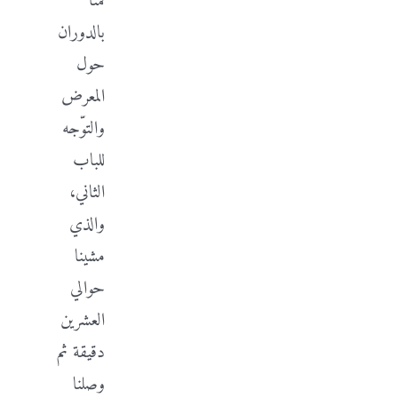
قمنّا
بالدوران
حول
المعرض
والتوّجه
للباب
الثاني،
والذي
مشينا
حوالي
العشرين
دقيقة ثم
وصلنا