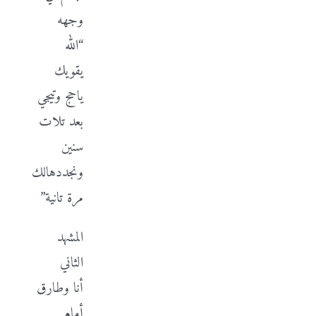
وجهه
“الله
يقويك
ياحج وتيجي
بعد تلات
سنين
ونجددهالك
مرة تانية”
المشهد
الثاني
أنا وطارق
أمام