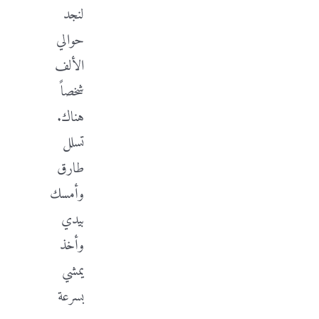
لنجد
حوالي
الألف
شخصاً
هناك.
تسلل
طارق
وأمسك
بيدي
وأخذ
يمشي
بسرعة