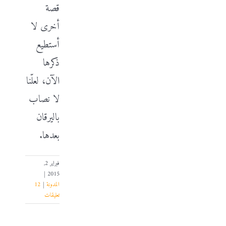
قصة
أخرى لا
أستطيع
ذكرها
الآن، لعلّنا
لا نصاب
باليرقان
بعدها.
فبراير 2,
|
2015
المدونة
|
12
تعليقات