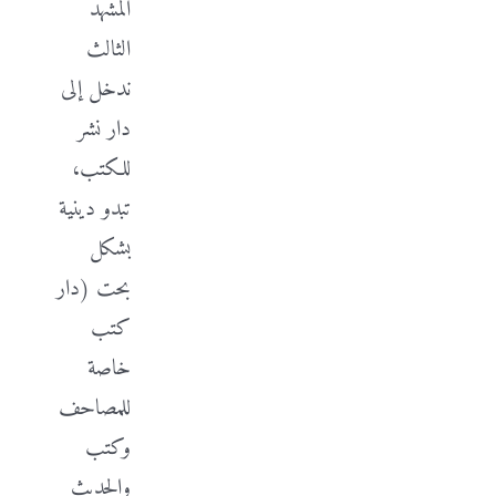
المشهد
الثالث
ندخل إلى
دار نشر
للكتب،
تبدو دينية
بشكل
بحت (دار
كتب
خاصة
للمصاحف
وكتب
والحديث