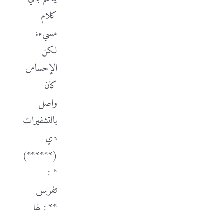
كلام
مسيء،
لكن
الإحساس
كان
واصل
بالتشفيرات
دي
(******)
* :
تفريس
** : لها