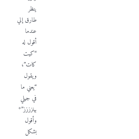
ينظر
طارق إلي
عندما
أقول له
“كيت
كات”،
ويقول
“يعني ما
في جيلي
بينزززز”*
وأقول
بشكل