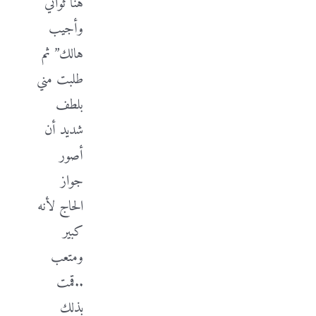
هنا ثواني
وأجيب
هالك” ثم
طلبت مني
بلطف
شديد أن
أصور
جواز
الحاج لأنه
كبير
ومتعب
..قمت
بذلك