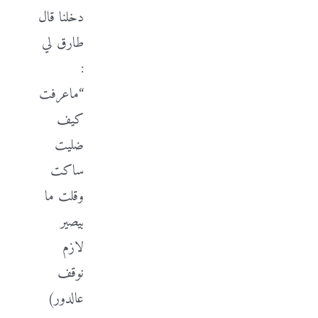
دخلنا قال
طارق لي
:
“ماعرفت
كيف
ضليت
ساكت
وقلت ما
بيصير
لازم
نوقف
عالدور)