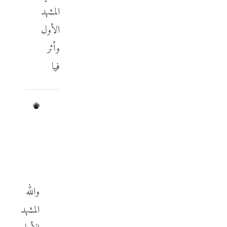
المشهد
الأول
وأثر
فيا
Ferzat
Alchayah
فبراير
2,
2015
at
3:27
م
-
الرد
والله
المشهد