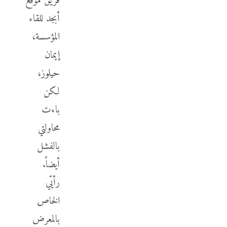
فريق موقع
أبجد للقاء
المؤسسة،
إيمان
حيلوز،
لكن
باءت
محاولتي
بالفشل
أيضاً.
رأيّي
الخاص
بالمعرض