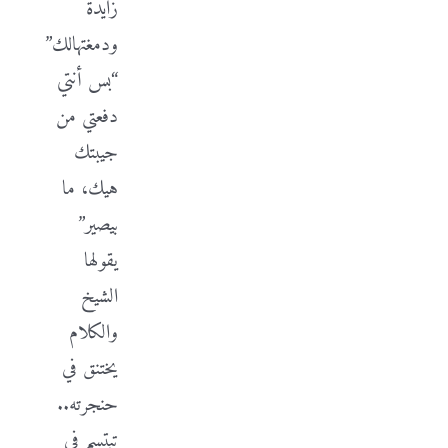
زايدة
ودمغتهالك”
“بس أنتي
دفعتي من
جيبتك
هيك، ما
بيصير”
يقولها
الشيخ
والكلام
يختنق في
حنجرته..
تبتسم في