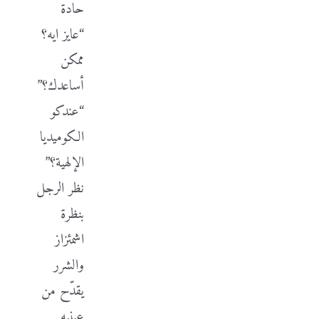
حادة
“عايز ايه؟
ممكن
أساعدك؟”
“عندكو
الكوميديا
الإلهية؟”
نظر الرجل
بنظرة
اشمئزاز
والشرر
يقدّح من
عينيه