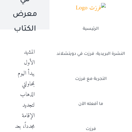
في
Ski
t
معرض
conten
الكتاب
الرئيسية
المشهد
النشرة البريدية: فرزت في دويتشلاند
الأول
يبدأ اليوم
التجربة مع فرزت
بمحاولتي
الذهاب
لتجديد
ما أفعله الآن
الإقامة
مجدداً، بعد
فرزت