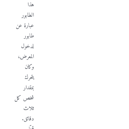
هذا
الطابور
عبارة عن
طابور
لدخول
المعرض،
وكان
يتحرك
بمقدار
شخص كل
ثلاث
دقائق.