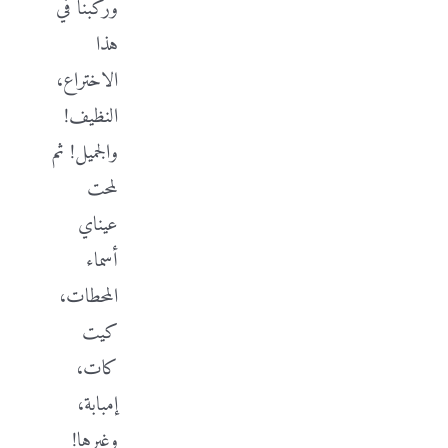
وركبنا في
هذا
الاختراع،
النظيف!
والجميل! ثم
لمحت
عيناي
أسماء
المحطات،
كيت
كات،
إمبابة،
وغيرها!