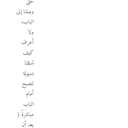
حتى
وصلنا إلى
الباب،
ولا
أعرف
كيف
تسللنا
بسهولة
لنصبح
أمام
الباب
مباشرةً (
بعد أن