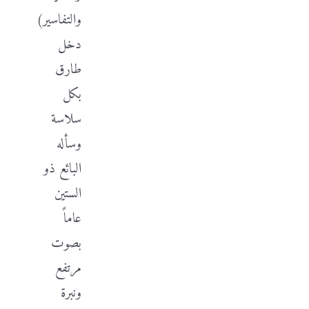
والتفاسير)
دخل
طارق
بكل
سلاسة
وسأله
البائع ذو
الستين
عاماً
بصوت
مرتفع
ونبرة