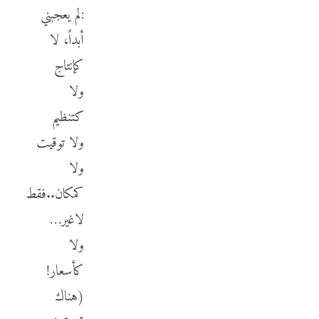
:لم يعجبني
أبداً، لا
كإنتاج
ولا
كتنظيم
ولا توقيت
ولا
كمكان..فقط
لاغير…
ولا
كأسعار!
(هناك