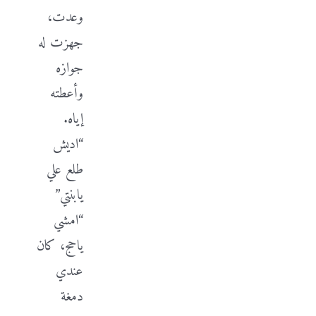
وعدت،
جهزت له
جوازه
وأعطته
إياه.
“ادي
ش
طلع علي
يابنتي”
“امشي
ياحج، كان
عندي
دمغة