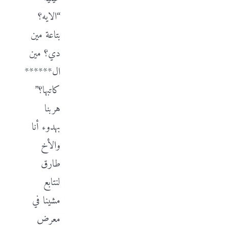
“الايه؟
بتاعة مين
دي؟ مين
ال******
كاتبها؟”
هربنا
بهدوء أنا
والأخ
طارق
لنتابع
مشينا في
معرض