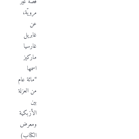
قصة غير
مرويّة،
عن
غابريل
غارسيا
ماركيز
اسمها
“مائة عام
من العزلة
بين
الأزبكية
ومعرض
الكتاب)