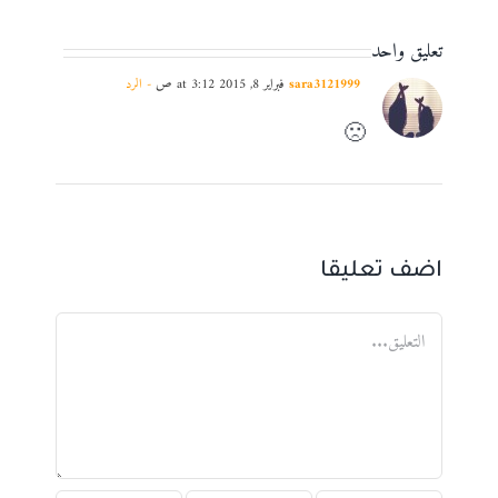
تعليق واحد
sara3121999
فبراير 8, 2015 at 3:12 ص
- الرد
🙁
اضف تعليقا
تعليق