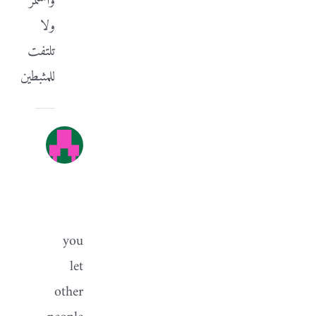
واستمر
ولا
تلتفت
للمثبطين
someone
يوليو
9,
2015
at
7:55
م
-
الرد
you
let
other