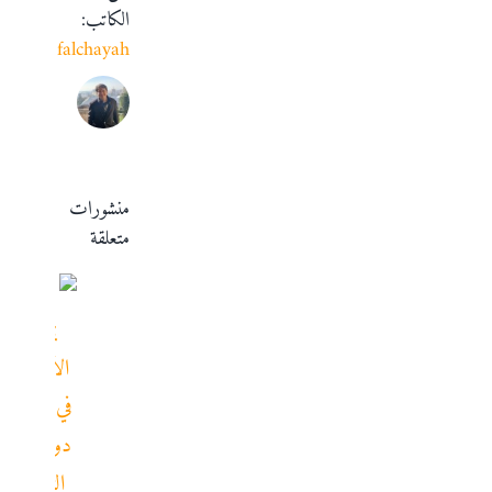
الكاتب:
falchayah
منشورات
متعلقة