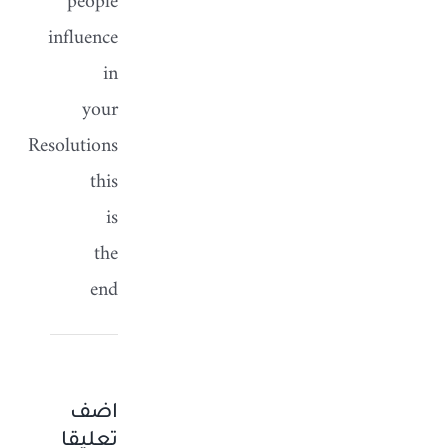
people
influence
in
your
Resolutions
this
is
the
end
اضف
تعليقا