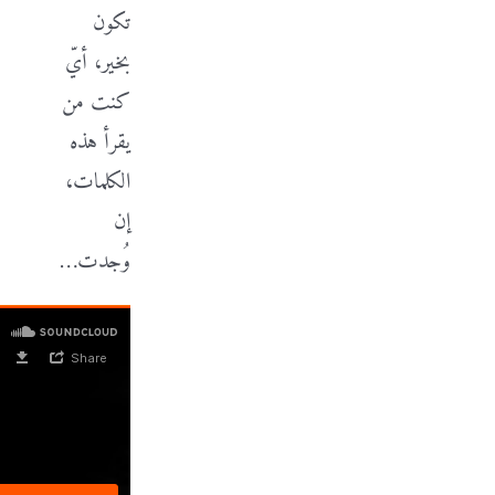
تكون
بخير، أيّ
كنت من
يقرأ هذه
الكلمات،
إن
وُجدت…