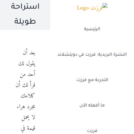
Ski
استراحة
t
طويلة
conten
الرئيسية
بعد أن
النشرة البريدية: فرزت في دويتشلاند
يقول لك
أحد من
التجربة مع فرزت
قرأ لك أن
كلامك
مجرد هراء
ما أفعله الآن
لا يحمل
قيمة في
فرزت