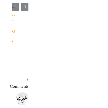
3
Comments
غَدِي
محمد
عيوني
..
يونيو