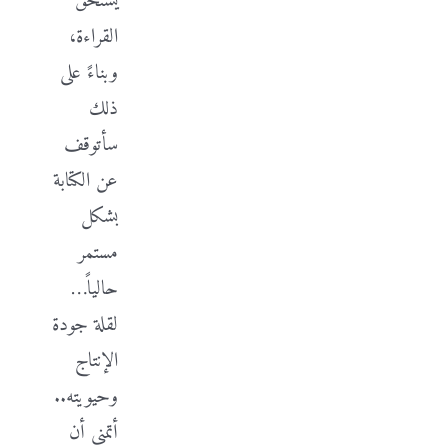
يستحق
القراءة،
وبناءً على
ذلك
سأتوقف
عن الكتابة
بشكل
مستمر
حالياً…
لقلة جودة
الإنتاج
وحيويته..
أتمنى أن