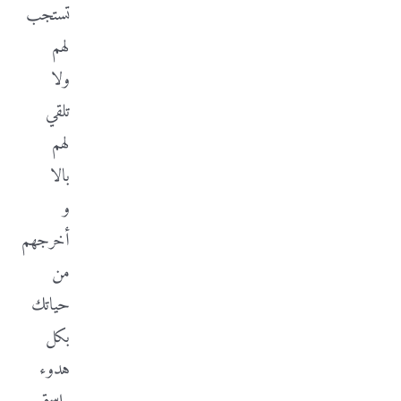
تستجب
لهم
ولا
تلقي
لهم
بالا
و
أخرجهم
من
حياتك
بكل
هدوء