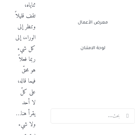
ثناياه،
تقف قليلاً
معرض الأعمال
وتنظر إلى
الوراء، إلى
كل شيء
لوحة الامتنان
ربما فعلاً
هو محقّ
Twitch
Facebook
X
LinkedIn
فيما قاله،
على كلّ
لا أحد
لبحث
يقرأ هنا…
ن:
ولا شيء