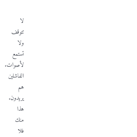
-
الرد
لا
تتوقف
ولا
تستمع
لأصوات.
الفاشلين
هم
يريدون.
هذا
منك
فلا