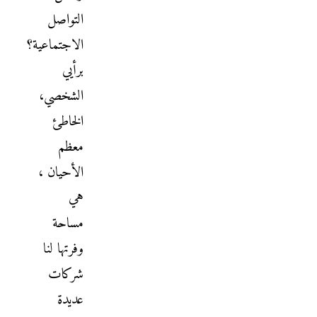
التواصل
الاجتماعية؟
برأيي
الشخصي،
الخاطئ
معظم
الأحيان ،
هي
مساحة
وفرتها لنا
شركات
عديدة