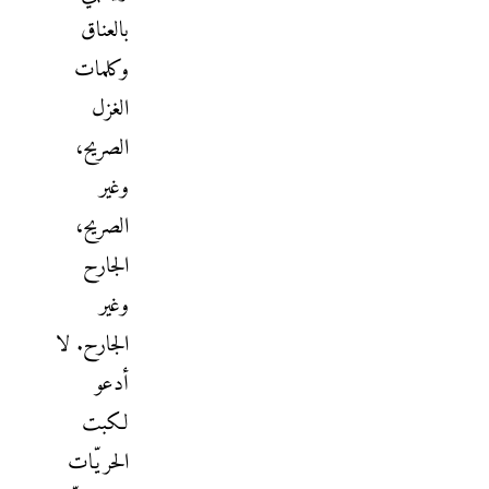
بالعناق
وكلمات
الغزل
الصريح،
وغير
الصريح،
الجارح
وغير
الجارح. لا
أدعو
لكبت
الحريّات