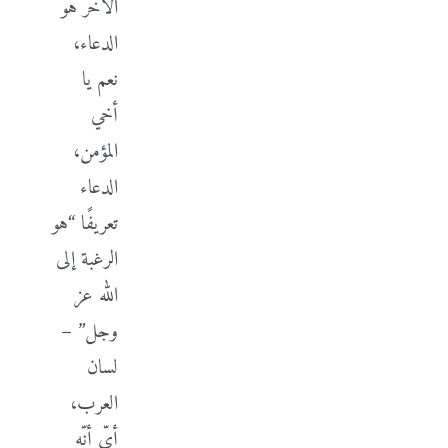
الآخر هو
الدعاء،
نعم يا
أخي
المؤمن،
الدعاء
تعريفًا “هو
الرغبة إلى
الله عز
وجل” –
لسان
العرب،
أيّ أنّه