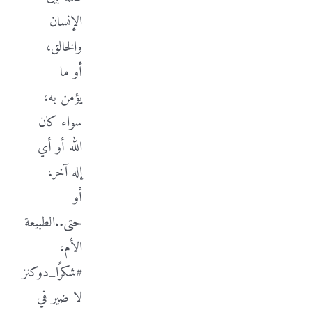
الإنسان
والخالق،
أو ما
يؤمن به،
سواء كان
الله أو أي
إله آخر،
أو
حتى..الطبيعة
الأم،
#شكرًا_دوكنز
لا ضير في