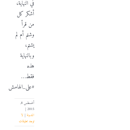
في النهاية،
أشكر كل
من قرأ
وشتم أم لم
يشتم،
وبالنهاية
هذه
فقط…
#على_الهامش
أغسطس 8,
|
2015
المدونة
|
لا
توجد تعليقات