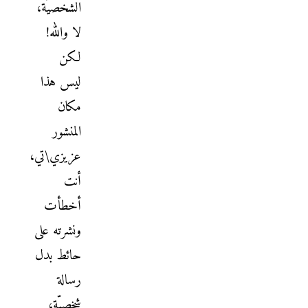
الشخصيّة،
لا والله!
لكن
ليس هذا
مكان
المنشور
عزيزي\تي،
أنت
أخطأت
ونشرته على
حائط بدل
رسالة
شخصيّة،