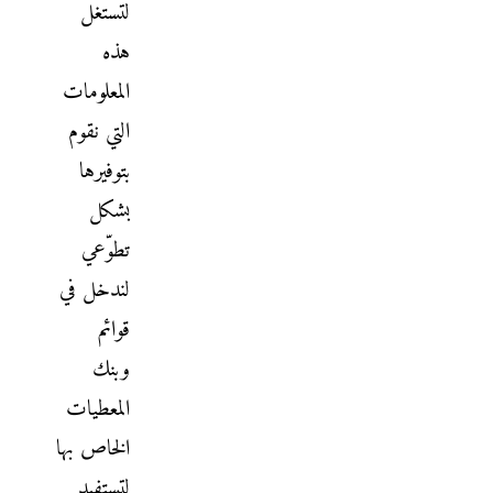
لتستغل
هذه
المعلومات
التي نقوم
بتوفيرها
بشكل
تطوّعي
لندخل في
قوائم
وبنك
المعطيات
الخاص بها
لتستفيد