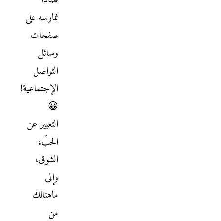
فلماذا
نمارسه على
صفحات
وسائل
التواصل
الإجتماعية!
😀
التعبير عن
الحبّ،
الشوق،
وإلى
ماهنالك
من