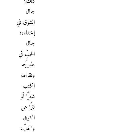
ذلك؟
جمال
الشوق في
إخفاءه،
جمال
الحبّ في
عذريّته
ونقاءه،
اكتب
شعرًا أو
نثرًا عن
الشوق
والحبّ،