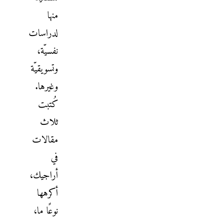
منها
لدراسات
نفسيّة،
وتسويقيّة
وغيرها.
كُتبت
ثلاث
مقالات
في
أراجيك،
أكرهها
نوعًا ما،