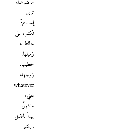
موضوعنا،
ترى
إحداهنّ
تكتب على
حائط ،
زميلها،
خطيبها،
زوجها،
whatever
يعني،
منشورًا
يبدأ بالقبل
وينتهي