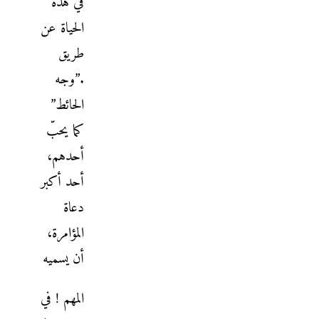
في هذه
الحياة عن
طريق
.”وجه
الحائط”
كما يحبّ
أحدهم،
أحد أكبر
دعاة
المؤامرة،
أن يسميه
المهم ! في