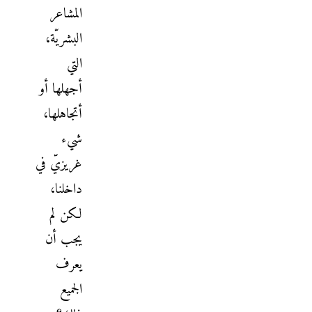
المشاعر
البشريّة،
التي
أجهلها أو
أتجاهلها،
شيء
غريزيّ في
داخلنا،
لكن لم
يجب أن
يعرف
الجميع