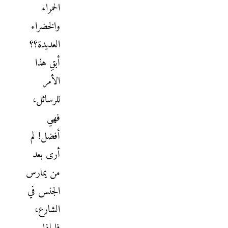
الحمراء
والخضراء
العديدة؟؟
أبقِ هذا
الأمر
للرسائل،
فهي
أفضل! لم
أرى بعد
من يمارس
الجنس في
الشارع،