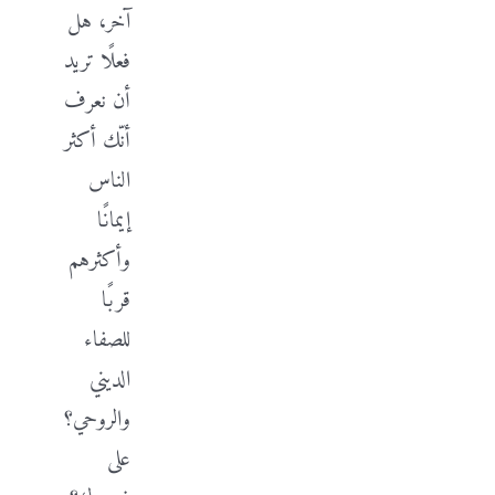
آخر، هل
فعلًا تريد
أن نعرف
أنّك أكثر
الناس
إيمانًا
وأكثرهم
قربًا
للصفاء
الديني
والروحي؟
على