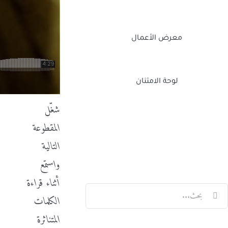
معرض الأعمال
لوحة الامتنان
شغّل
المقطوعة
Twitch
Facebook
X
LinkedIn
التالية
واستمع
أثناء قراءة
لبحث
الكلمات
ن:
المتناثرة