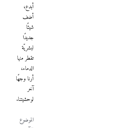
أبدع،
أضف
شيئًا
جديدًا
لبشريّة
تقطر منها
الدماء،
أرنا وجهًا
آخر
لوحشيتنا.
الموضوع