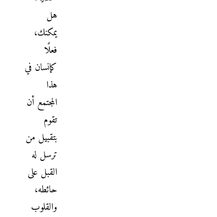
هل
يمكنك،
فعلًا
كإنسان في
هذا
المجتمع أن
تقوم
بتقبيل من
ترسل له
القبل على
حائطه،
والقلوب