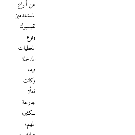
عن أنواع
المستخدمين
لفيسبوك
ونوع
المعطيات
المدخلة
فيه،
وكانت
فعلًا
جارحة
للكثير،
المهم،