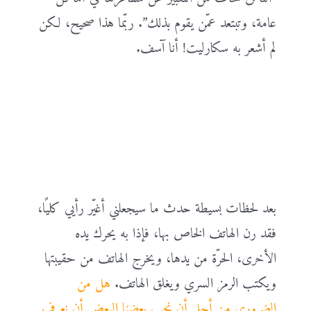
عامة، وتبتعد عمّن يقوم بذلك”. ربّما هذا صحيح، لكن
لم أشعر به سكارليت! أنا آسف.
بعد لحظات بسيطة حدث ما سيجعلني أغيّر رأيي كليًا،
فقد رن الهاتف الخاص بها، فإذا به يحرك يده
الأخرى، الحرّة من يدها، ويخرج الهاتف من حقيبتها
ويكتب الرمز السري ويغلق الهاتف.
هل من
الضروري من أجل أن نحب بعضنا البعض أن نعرف