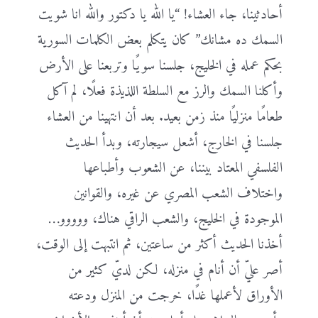
أحادثينا، جاء العشاء! “يا الله يا دكتور والله انا شويت
السمك ده مشانك” كان يتكلم بعض الكلمات السورية
بحكم عمله في الخليج، جلسنا سويًا وتربعنا على الأرض
وأكلنا السمك والرز مع السلطة اللذيذة فعلًا، لم آكل
طعامًا منزليًا منذ زمن بعيد. بعد أن انتهينا من العشاء
جلسنا في الخارج، أشعل سيجارته، وبدأ الحديث
الفلسفي المعتاد بيننا، عن الشعوب وأطباعها
واختلاف الشعب المصري عن غيره، والقوانين
الموجودة في الخليج، والشعب الراقي هناك، ووووو…
أخذنا الحديث أكثر من ساعتين، ثم انتبهت إلى الوقت،
أصر عليّ أن أنام في منزله، لكن لديّ كثير من
الأوراق لأعملها غدًا، خرجت من المنزل ودعته