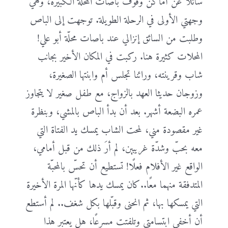
سائلًا عن أماكن وقوف باصات المحلة الكبيرة، وهي
وجهتي الأولى في الرحلة الطويلة. توجهت إلى الباص
وطلبت من السائق إنزالي عند باصات محلّة أبو علي!
المحلات كثيرة هنا. ركبت في المكان الأخير بجانب
شاب وقرينته، ورائنا تجلس أم وابنتها الصغيرة،
وزوجان حديثا العهد بالزواج، مع طفل صغير لا يتجاوز
عمره البضعة أشهر. بعد أن بدأ الباص بالمشي، وبنظرة
غير مقصودة مني، لمحت الشاب يمسك يد الفتاة التي
معه بحبّ وشدّة غريبين، لم أرَ ذلك من قبل أمامي،
الواقع غير الأفلام فعلًا! تستطيع أن تحسّ بالمحبّة
المتدفقة منهما معًا..كان يمسك يدها كأنّها المرة الأخيرة
التي يمسكها بها، ثم انحنى وقبّلها بكل شغف.. لم أستطع
أن أخفي ابتسامتي وتلفتت مسرعًا، هل يعتبر هذا