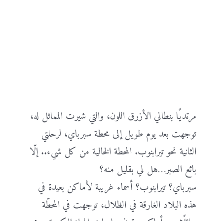
مرتديًا بنطالي الأزرق اللون، والتي شيرت المماثل له،
توجهت بعد يوم طويل إلى محطة سبرباي، لرحلتي
الثانية نحو تيرابنوب. المحطة الخالية من كل شيء.. إلّا
بائع الصبر…هل لي بقليل منه؟
سبرباي؟ تيرابنوب؟ أسماء غريبة لأماكن بعيدة في
هذه البلاد الغارقة في الظلال، توجهت في المحطّة