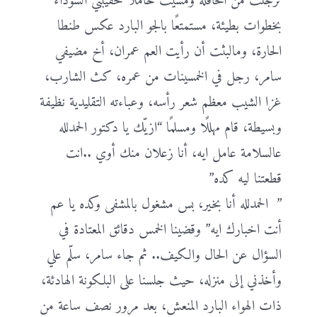
ترجلت من الحافلة ومشيت حاملًا حقيبتي السوداء
بخطوات بطيئة، مستمتعًا بالجو البارد عكس طنطا
الحارة، ومالبثت أن رأيت العم عمران، أخ مضيفي
سامر، رجل في الخمسينات من عمره، كث الشارب،
غزا الشيب معظم شعر رأسه، وعباءته التقليدية نظيفة
وبسيطة، قام مهللًا ومسلمًا “ازيّك يا دكتور الحمدلله
عالسلامة عامل ايه، أنا زعلان منك أوي ..انت
قطعتنا ليه كده”
” الحمدلله أنا بخير، بس مشغول بالمشفى وكده يا عم
أنت اخبارك ايه” وقضينا الخمس دقائق المعتادة في
السؤال عن الحال والكيف.. ثم جاء سامر، سلّم علي
وأخذني إلى منزله، حيث جلسنا على البلكونة الهادئة،
ذات الهواء البارد المنعش، بعد مرور نصف ساعة من