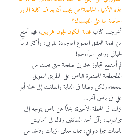
هذه الأشياء الخاصة؟هل يجب أن يعرف كلمة المرور
الخاصة بها على الفيسبوك؟
أخرجت كتاب
قصة الكون لجون غريبين
، فهو أمتع
من قصة العشق الممنوع الموجودة بقربي، وأكثر قربًا
لحياتي وواقعي المرّ..حلو!
لم أستطع تجاوز عشرين صفحة حتى تعبت من
الطجطحة المستمرة للباص على الطريق الطويل
للمحلة..ولكن وصلنا في النهاية وانطلقت إلى محلة أبو
علي في باص آخر…
نزلت في المحطة الأخيرة، بحثًا عن باص يتوجه إلى
تيرابنوب، رآني أحد السائقين وقال لي “مافيش
باصات تيرا دلوقتي، تعال معاي الزيات وتاخد من