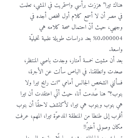
هناك تيرا” هززت برأسي واستمريت في المشي، تعلمت
في مصر أن لا أسمع كلام أول شخص أجده في
وجهي، حيث أنّ احتمال صحة كلامه هي
0.000004% بعد دراسات طويلة علمية تخيليّة
واسعة.
بعد أن مشيت خمسة أمتار، وجدت باصي المنتظر،
صعدت وانطلقنا. في الباص سألت عن الأجرة،
فسألني الشخص الجالس أمامي “انت رايح تيرا ولا
بنوب؟” هنا صُدمت أنا، حيث أنّي اعتقدت أن تيرا
هي بنوب وبنوب هي تيرا، لأكتشف لاحقًا أن بنوب
أقرب إلى طنطا من المنطقة المدعوّة تيرا، المهم، عرفت
مكان وصولي أخيرًا!