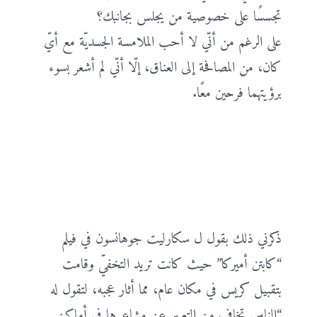
تجسسًا على خصوصية من يجلس بجانبك؟
على الرغم من أنّي لا أحب الملامسة الجسديّة مع أيّ
كان، من المصافحة إلى العناق، إلّا أنّي لم أشعر بسوء
برؤيتهما فرحين معًا.
ذكرني ذلك بقول ل سكارليت جوهانسون في فيلم
“كابتن أميركا” حيث كانت تريد التخفيّ وقامت
بتقبيل كريس في مكان عام، مما أثار عجبه، لتقول له
“الناس تخاف من التعبير عن مشاعرها في أماكن