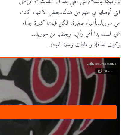
وأوصيته بالسلام على أهلي بعد أن أخذت الأغراض
التي أوصلها لي منهم من هناك..بعض الأشياء كانت
من سوريا…أشياء صغيرة، لكن قيمتها كبيرة جدًا،
هي لمست يدا أمي وأبي، وبعضها من سوريا…
ركبت الحافلة وانطلقت رحلة العودة…