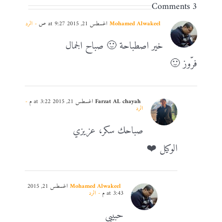
3 Comments
Mohamed Alwakeel
أغسطس 21, 2015 at 9:27 ص
- الرد
خير اصطباحة 🙂 صباح الجمال
فرّوز 🙂
Farzat AL chayah
أغسطس 21, 2015 at 3:22 م
-
الرد
صباحك سكر، عزيزي
الوكيل ❤️
Mohamed Alwakeel
أغسطس 21, 2015
at 3:43 م
- الرد
حبيبي