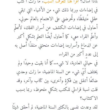
لماذا تسأل؟
اقرأ هنا لتعرف السبب
. ما زلت أكتب
في إضاءات وربما ذلك شيء من الأشياء التي تبقي
عقلي مُتيقظًا، وتٌحرضني على الاهتمام بالعالم حولي.
أحاول في إضاءات الكشف عن أسرار الفلك، لأتعلّم
وأعلّم القراء معي، كما أحاول أيضًا التعلم بشكلٍ أكبر
عن الدماغ وأسراره، إضاءات منحتني منفذًا أصل به
إلى عددٍ أكبر من القراء.
في حياتي العادية، لا شيء..كما أنا بقيت وحيدًا ولم
يختلف أيّ شيء عن السنة الماضية، ما زلت وحدي
ضائعًا أتنقل بين فكرةٍ وأخرى، بين كتاب وآخر، وقد
قلت نسبة قراءتي للكتب بشكلٍ ملحوظ، ربما بسبب
الاكتئاب؟
لقد وعدت نفسي بالكثير السنة الماضية، لم أحقق شيئًا