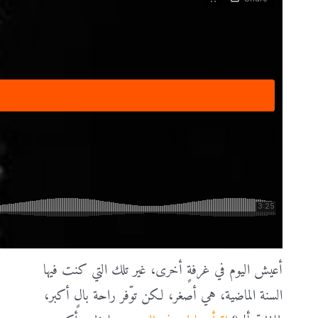
أعيش اليوم في غرفةٍ أخرى، غير تلك التي كنت فيها
السنة الماضية، هي أصغر، لكن توّفر راحة بالٍ أكبر،