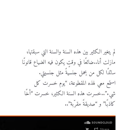
لم يتغير الكثير بين هذه السنة والسنة التي سبقتها،
مازلت أنا..ضائعًا في وقتٍ يكون فيه الضياع قانونًا
سائدًا لكل من يحمل جنسيةً مثل جنسيتي.
استمع معي لهذه المقطوعة، “يوم خسرت كل
شيء”..خسرت هذه السنة الكثير، خسرت “أخًا
كاذبًا” و “صديقةً مقرّبة”..