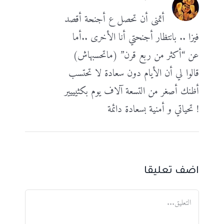
أتمنى أن تحصل ع أجنحة أقصد
فيزا .. بانتظار أجنحتي أنا الأخرى ..أما
عن “أكثر من ربع قرن” (ماتحسبهاش)
قالوا لي أن الأيام دون سعادة لا تحتسب
أظنك أصغر من التسعة آلاف يوم بكثيييير
! تحياتي و أمنية بسعادة دائمة
اضف تعليقا
تعليق