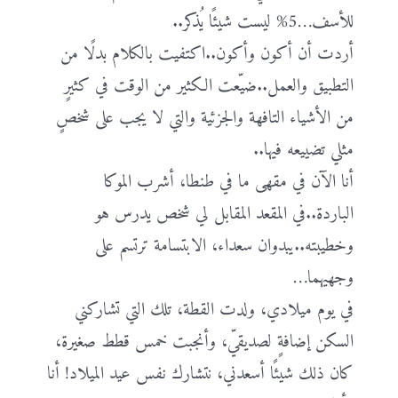
للأسف…5% ليست شيئًا يُذكر..
أردت أن أكون وأكون..اكتفيت بالكلام بدلًا من
التطبيق والعمل..ضيّعت الكثير من الوقت في كثيرٍ
من الأشياء التافهة والجزئية والتي لا يجب على شخصٍ
مثلي تضييعه فيها..
أنا الآن في مقهى ما في طنطا، أشرب الموكا
الباردة..في المقعد المقابل لي شخص يدرس هو
وخطيبته..يبدوان سعداء، الابتسامة ترتسم على
وجهيهما…
في يوم ميلادي، ولدت القطة، تلك التي تشاركني
السكن إضافةٍ لصديقيّ، وأنجبت خمس قطط صغيرة،
كان ذلك شيئًا أسعدني، نتشارك نفس عيد الميلاد! أنا