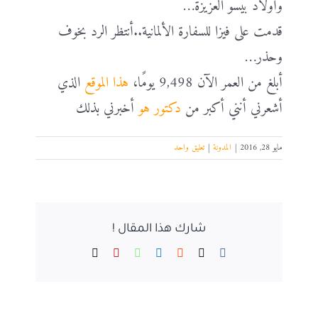
وأولاد بيسو العزيزة…
قدمت على فيزا للسفارة الألمانية..أنتظر الرد بخوف
وحذر…
أبلغ من العمر الآن 9,498 يومًا،
هذا الموقع
الذي
أشعرني أنني أكبر من
دكتور هو
أخبرني بذلك
مايو 28, 2016
|
المدونة
|
تعليق واحد
شارك هذا المقال !
Email
Pinterest
WhatsApp
LinkedIn
Reddit
Facebook
X