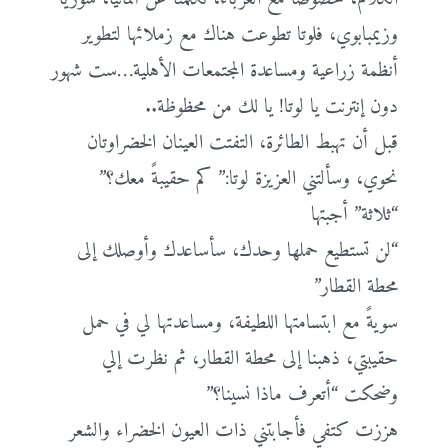
وزيمبابوي، فلوتا تطوعت هناك مع زملائها لتطوير
أنظمة زراعية ومساعدة المجتمعات الأهلية…ست شهور
دون إنترنت يا لوتا! يا لك من محظوظة..
قبل أن تهبط الطائرة، التفتت العينان الخضراوتان
نحوي، وسألتني العزيزة لوتا:” كم حقيبةً معك؟”
“ثلاثة” أجبتها
“لن تستطيع حملها وحدك، سأساعدك وأوصلك إلى
محطة القطار”
سويةً مع ابتسامتها اللطيفة، ومساعدتها لي في حمل
حقيبتي، ذهبنا إلى محطة القطار، ثم نظرت إلي
وضحكت “أتعرف ماذا نسينا؟”
هززت كتفي فأجابتني ذات العيون الخضراء والشعر