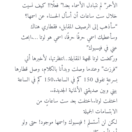
الأحمر” لم نتبادل الأسماء بعد!” فعلًا!! كيف نسيت
خلال ست ساعات أن أسأل الحسناء عن اسمها؟
“سأذهب إلى الرصيف المقابل، فقطاري هناك
وسأعطيك اسمي حرفًا حرفًا، اسمي هو لوتا ….ابحث
عني في فيسبوك”
وركضت لوتا للجهة المقابلة…انتظرتها، لأخبرها أني
“فرزت” وعندما وصلت وبدأنا بالكلام، وصل قطارها
بسرعةٍ تفوق 150 كم في الساعة..150 كم في الساعة
بيني وبين صديقتي الألمانية الجديدة..
اختفت لوتا..اختفت بعد ست ساعاتٍ من
الابتسامات الجميلة
لكن لن أستسلم ! فيسبوك واسمها موجود! حتى ولو