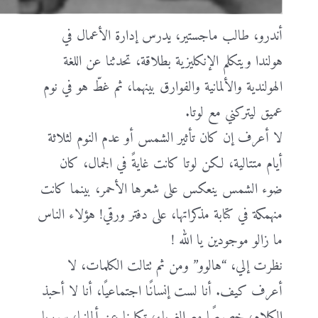
أندرو، طالب ماجستير، يدرس إدارة الأعمال في
هولندا ويتكلم الإنكليزية بطلاقة، تحدثنا عن اللغة
الهولندية والألمانية والفوارق بينهما، ثم غطّ هو في نوم
عميق ليتركني مع لوتا.
لا أعرف إن كان تأثير الشمس أو عدم النوم لثلاثة
أيام متتالية، لكن لوتا كانت غايةً في الجمال، كان
ضوء الشمس ينعكس على شعرها الأحمر، بينما كانت
منهمكة في كتابة مذكراتها، على دفتر ورقي! هؤلاء الناس
ما زالو موجودين يا الله !
نظرت إلي، “هالوو” ومن ثم تتالت الكلمات، لا
أعرف كيف. أنا لست إنسانًا اجتماعيًا، أنا لا أحبذ
الكلام، خصوصًا مع الغرباء، تكلمنا عن ألمانيا، سوريا