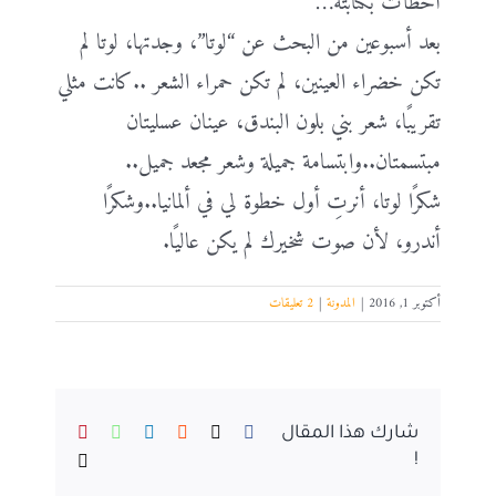
أخطأت بكتابته…
بعد أسبوعين من البحث عن “لوتا”، وجدتها، لوتا لم
تكن خضراء العينين، لم تكن حمراء الشعر ..كانت مثلي
تقريبًا، شعر بني بلون البندق، عينان عسليتان
مبتسمتان..وابتسامة جميلة وشعر مجعد جميل..
شكرًا لوتا، أنرتِ أول خطوة لي في ألمانيا..وشكرًا
أندرو، لأن صوت شخيرك لم يكن عاليًا.
أكتوبر 1, 2016
|
المدونة
|
2 تعليقات
Pinterest
WhatsApp
LinkedIn
Reddit
Facebook
X
شارك هذا المقال
Email
!