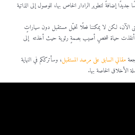
 الحذر، تقوم تسلا بتزويد النموذج الجديد بالمزيد من الكاميرات و12 حساسًا جديدًا إضافةً لتطوير الرادار الخاص بها، للوصول إلى الذاتية
الآن، لكن لا يمكننا فعلًا تخيّل مستقبل دون سياراتٍ
تسلا أنقذت حياة شخصٍ أصيب بصمةٍ رئوية حيث أخذته إلى
اجعة
مقالي السابق على مرصد المستقبل
، وسأترككم في النهاية
لة الأخلاق الخاصة بها.