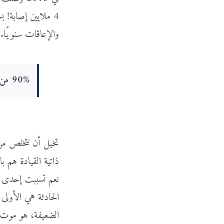
4 ملايين إصابة! 
والإعاقات سنويًا. ا
90% من الحوادث تحدث بسبب الخطأ البشري
تخيل أن نتخلص من 
ذاتية القيادة هم ب
نعم تسببت إحدى س
الضعيفة، هو موت في كل 150