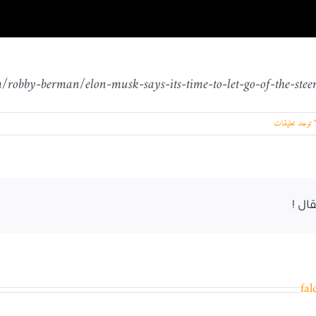
 توجد تعليقات
ال !
fal