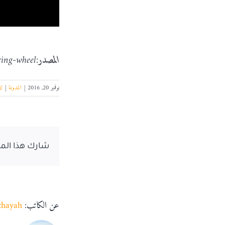
المصدر
:http://bigthink.com/robby-berman/elon-musk-says-its-time-to-let-go-of-the-steering-wheel
نوفمبر 20, 2016
|
المدونة
|
لا
شارك هذا المق
عن الكاتب:
chayah