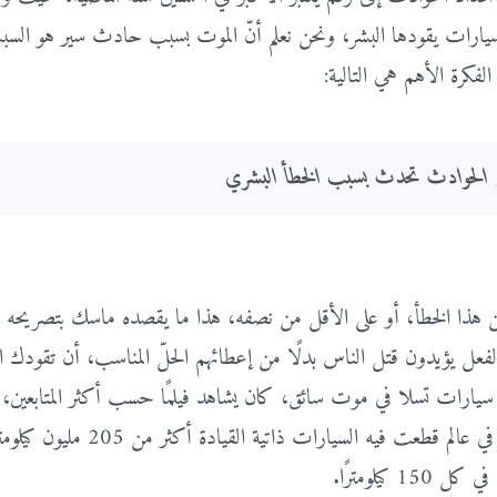
بسيارات يقودها البشر، ونحن نعلم أنّ الموت بسبب حادث سير هو السبب 
لفكرة الأهم هي التالية:
هذا الخطأ، أو على الأقل من نصفه، هذا ما يقصده ماسك بتصريحه أنّ 
الفعل يؤيدون قتل الناس بدلًا من إعطائهم الحلّ المناسب، أن تقودك ال
يارات تسلا في موت سائق، كان يشاهد فيلمًا حسب أكثر المتابعين،
الحادثة هي الأولى في عالم
 كيلومترًا.