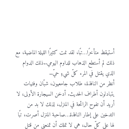
أستيقظ متأخرًا…تبًا، لقد نمت كثيرًا الليلة الماضية، مع
ذلك لم أستطع الذهاب للداوم اليومي..ذلك الدوام
الذي يقتل في المرء كلّ شيءٍ حيّ..
أنظر من النافذة، طلاب جامعيون، شبّان وفتيات
يتبادلون أطراف الحديث. أدخن السيجارة الأولى، لا
أريد أن تفوح الرائحة في المنزل، لذلك لا بد من
التدخين على إطار النافذة…صاحبة المنزل أصرت، تبًا
لها على كلّ حال، هي لا تملك أن تمنعني من قتل