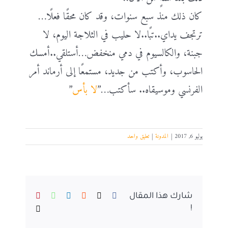
كان ذلك منذ سبع سنوات، وقد كان محقًا فعلًا…
ترتجف يداي..تبًا..لا حليب في الثلاجة اليوم، لا
جبنة، والكالسيوم في دمي منخفض…أستلقي..أمسك
الحاسوب، وأكتب من جديد، مستمعًا إلى أرماند أمر
الفرنسي وموسيقاه.. سأكتب…”
لا بأس
”
يوليو 6, 2017
|
المدونة
|
تعليق واحد
Pinterest
WhatsApp
LinkedIn
Reddit
Facebook
X
شارك هذا المقال
Email
!