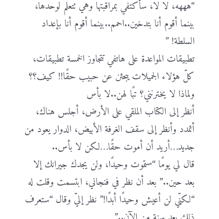
“هههه، لا لا، سأكتفي بمراقبتها وهي تتعلم لوحدها،
بينما أقوم أنا بتدخين..احمم..بينما أقوم أنا بإعداد
السلطة! ”
تطبيقات المواعدة على هاتفي تتجاوز الخمسة تطبيقات،
كلّ هؤلاء الجميلات يبحثن عن حبيب حقًا!! كيف؟؟
ولماذا لا يخترنني؟ تبًا لهن..لا بأس
أنظر إلى الكتاب الملقي على الأرض، أجلس هناك،
أتمدد وأنظر إلى سقف الغرفة الأبيض، الدوار يعود من
جديد…أريد أن أموت حقًا…لكن لا بأس..
قال لي يومًا “ستموت وحيدًا، ولن يجدك جيرانك إلا
بعد حين..” بعد أن نظر في فنجاني، ابتسمت وقلت له
“لكنّي لن أعيش وحيدًا أبدًا!” نظر إليّ وقال “ستعرف
ذلك بعد سنةٍ من الآن..”