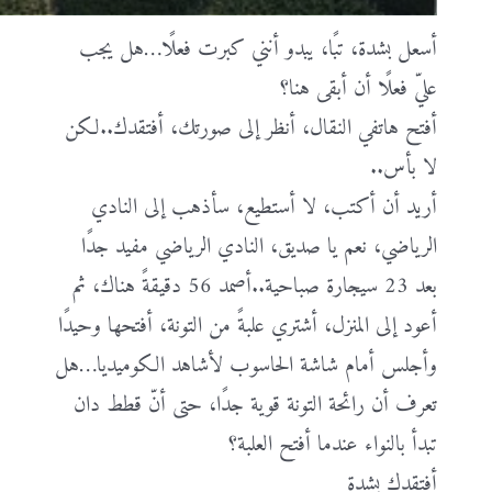
أسعل بشدة، تبًا، يبدو أنني كبرت فعلًا…هل يجب
عليّ فعلًا أن أبقى هنا؟
أفتح هاتفي النقال، أنظر إلى صورتك، أفتقدك..لكن
لا بأس..
أريد أن أكتب، لا أستطيع، سأذهب إلى النادي
الرياضي، نعم يا صديق، النادي الرياضي مفيد جدًا
بعد 23 سيجارة صباحية..أصمد 56 دقيقةً هناك، ثم
أعود إلى المنزل، أشتري علبةً من التونة، أفتحها وحيدًا
وأجلس أمام شاشة الحاسوب لأشاهد الكوميديا…هل
تعرف أن رائحة التونة قوية جدًا، حتى أنّ قطط دان
تبدأ بالنواء عندما أفتح العلبة؟
أفتقدك بشدة