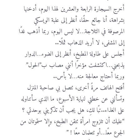
أخرج السيجارة الرابعة والعشرين لهذا اليوم، أدخنها
بشراهة، أنا جائع حقًا، أنظر إلى علبة الويسكي
المرصوفة في الثلاجة…لا ليس اليوم، ربما أذهب غدًا
إلى المشفى، لا أريد الذهاب ثملًا..
أجلس على طاولة المطبخ، أنظر إلى الضوء…الدوار
يذبحني…اكتشفت مؤخرًا أنني مصاب ب”الحول”
وربما أحتاج معالجة منه…لا بأس..
أفتح الهاتف مرةً أخرى، تتصل بي صاحبة المنزل
وتسألني عن خطتي لنهاية الأسبوع، ما الذي سأتناوله
على الغذاء..تبًا لكِ، هل يجب أن تذكريني بوحدتي ؟
“عليك أن تتزوج امرأة تتقن الطبخ، وإلا ستموتان من
الجوع معًا…أو تتعلمان معًا ! ”