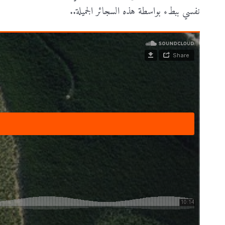
نفسي ببطء بواسطة هذه السجائر الجميلة..