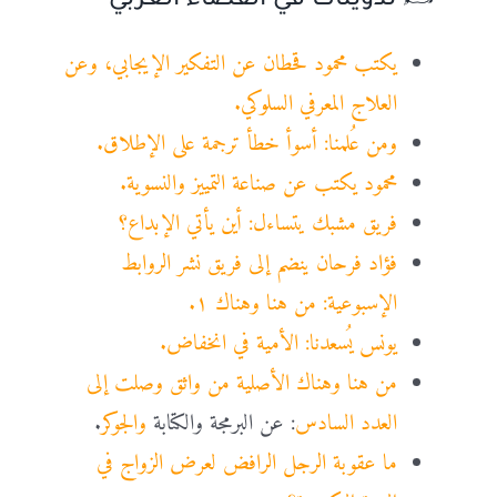
✍️ تدوينات في الفضاء العربي
يكتب محمود قحطان عن التفكير الإيجابي، وعن
العلاج المعرفي السلوكي.
ومن عُلمنا: أسوأ خطأ ترجمة على الإطلاق.
محمود يكتب عن صناعة التمييز والنسوية.
فريق مشبك يتساءل: أين يأتي الإبداع؟
فؤاد فرحان ينضم إلى فريق نشر الروابط
الإسبوعية: من هنا وهناك ١.
يونس يُسعدنا: الأمية في انخفاض.
من هنا وهناك الأصلية من واثق وصلت إلى
العدد السادس
: عن البرمجة والكتابة
والجوكر
.
ما عقوبة الرجل الرافض لعرض الزواج في