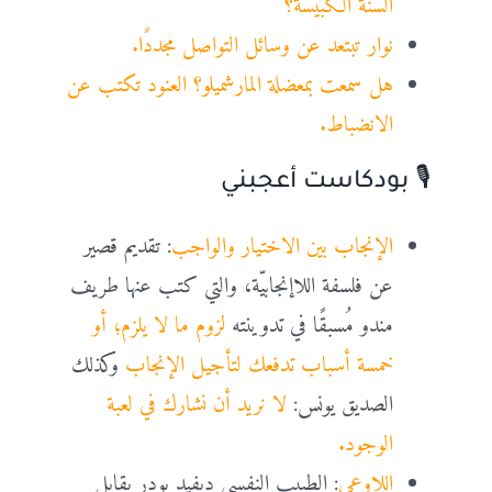
السنة الكبيسة؟
نوار تبتعد عن وسائل التواصل مجددًا.
هل سمعت بمعضلة المارشميلو؟ العنود تكتب عن
الانضباط.
🎙️ بودكاست أعجبني
الإنجاب بين الاختيار والواجب
: تقديم قصير
عن فلسفة اللاإنجابيّة، والتي كتب عنها طريف
مندو مُسبقًا في تدوينته
لزوم ما لا يلزم؛ أو
خمسة أسباب تدفعك لتأجيل الإنجاب
وكذلك
الصديق يونس:
لا نريد أن نشارك في لعبة
الوجود.
اللاوعي
: الطبيب النفسي ديفيد بودر يقابل