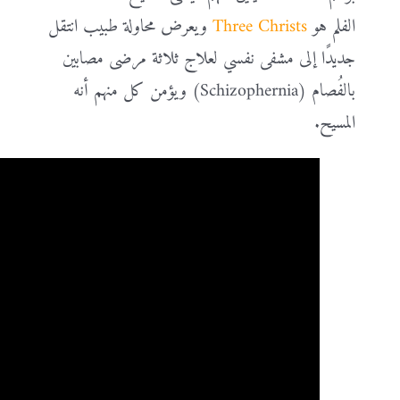
الفلم هو
Three Christs
ويعرض محاولة طبيب انتقل
جديدًا إلى مشفى نفسي لعلاج ثلاثة مرضى مصابين
بالفُصام (Schizophernia) ويؤمن كل منهم أنه
المسيح.