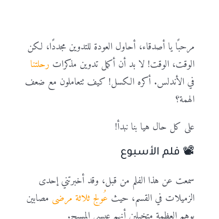
مرحبًا يا أصدقاء، أحاول العودة للتدوين مجددًا، لكن
الوقت، الوقت! لا بد أن أكمل تدوين مذكرات
رحلتنا
في الأندلس. أكره الكسل! كيف تتعاملون مع ضعف
الهمة؟
على كل حال هيا بنا نبدأ!
📽️ فلم الأسبوع
سمعت عن هذا الفلم من قبل، وقد أخبرتني إحدى
الزميلات في القسم، حيث
عُولج ثلاثة مرضى
مصابين
بوهم العظمة متخيلين أنهم عيسى المسيح.