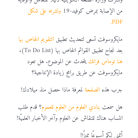
ونشرت وزارة الصحة الكويتية دليلًا للتعامل والوقاية
من الإصابة بمرض كوفيد-19
ونشرته على شكل
PDF.
مايكروسوفت تسعى لتحديث تطبيق
التقويم الخاص بها
بعد نجاح تطبيق القوائم الخاص بها (To Do List)،
هنا توماس فرانك
يتحدث عن الموضوع. هل تعود
مايكروسوفت عن طريق برامج زيادة الإنتاجية؟
جرب هذه
الصفحة
لمعرفة ماذا حصل منذ ميلادك!
هل سمعت
بنادي العلوم من العلوم للعموم
؟ قدم طلب
انتساب هناك للنقاش عن العلوم وآخر الأخبار العلميّة!
أتمنى لكم أسبوعًا مميزًا!