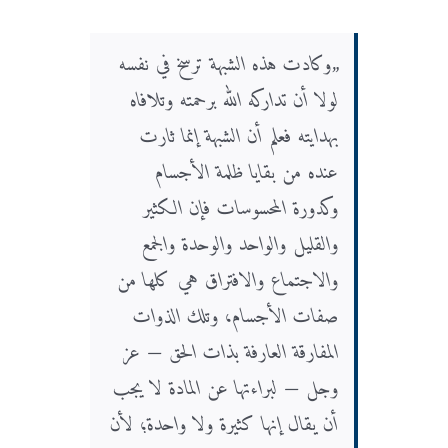
„وكادت هذه الشبهة ترسخ في نفسه
لولا أن تداركه الله برحمته وتلافاه
بهدايته فعلم أن الشبهة إنما ثارت
عنده من بقايا ظلمة الأجسام
وكدورة المحسوسات فإن الكثير
والقليل والواحد والوحدة والجمع
والاجتماع والافتراق هي كلها من
صفات الأجسام، وتلك الذوات
المفارقة العارفة بذات الحق — عز
وجل — لبراءتها عن المادة لا يجب
أن يقال إنها كثيرة ولا واحدة؛ لأن