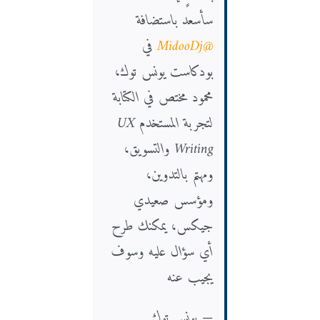
سأسعد باستضافة
@MidooDj
في
بودكاست يونس توك،
محمود مختص في الكتابة
لتجربة المستخدم UX
Writing والتسويق،
ومهتم بالتدوين،
ومؤسس صعيدي
جيكس، يمكنك طرح
أي سؤال عليه وسوف
يجيب عنه
— يونس توك