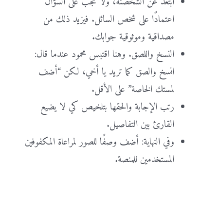
ابتعد عن الشخصنة، ولا تجب على السؤال
اعتمادًا على شخص السائل. فيزيد ذلك من
مصداقية وموثوقية جوابك.
النسخ واللصق. وهنا اقتبس محمود عندما قال:
انسخ والصق كما تريد يا أخي، لكن “أضف
لمستك الخاصة” على الأقل.
رتب الإجابة والحقها بتلخيص كي لا يضيع
القارئ بين التفاصيل.
وفي النهاية: أضف وصفًا للصور لمراعاة المكفوفين
المستخدمين للمنصة.