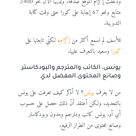
ودخلت إكرام الموقع صدفة، ولديها الآن نحو 2400
متابع ونحو 67 إجابة على كورا حتى وقت كتابة
التدوينة.
للأسف لم نسمع أكثر من
إكرام
، لكنّي تابعتها على
كورا
وسعيد بالتعرف عليها.
يونس، الكاتب والمترجم والبودكاستر
وصانع المحتوى المفضل لدي
من لا يعرف
يونس
؟ لا أذكر كيف تعرفت على يونس
بالتحديد، ولكن أعتقد أنّ ذلك حصل على حسوب
أي أو. يونس كاتب ومترجم ومدون وبودكاستر
وصانع محتوى من الطراز الرفيع.