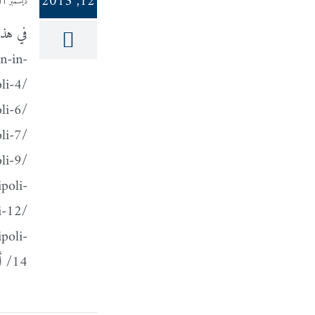
12, 2013
ديسمبر 11, 2013
n-in-
li-4/
li-6/
li-7/
li-9/
poli-
i-12/
poli-
14/ أتمنى أن تعجبكم :)