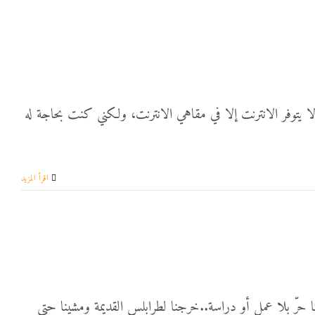
 يتوفر الانترنت إلا في مقاهي الانترنت، ولكني كنت بحاجة له
‫اقرأ المزيد
نا حرّ بلا عمل أو دراسة..خرجنا لطرابلس القديمة ومشينا حتى