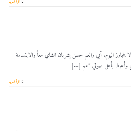
‫اقرأ المزيد
 يتجاوز اليوم. أبي والعم حسن يشربان الشاي معاً والابتسامة
 وأعيط بأعلى صوتي “عم [...]
‫اقرأ المزيد