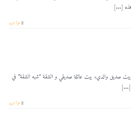
ذه [...]
‫اقرأ المزيد
فة، بيت صديق والدي، بيت عائلة صديقي و الشقة “شبه الشقة” في
...]
‫اقرأ المزيد