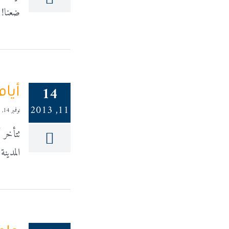
ضعنا! 
14
أيا
11, 2013
نوفمبر 14, 2013
تتأخر 
المدين