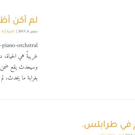
لم أكن أظنّ 
سبتمبر 6, 2015
|
المدونة
|
4 تعليقات
-piano-orchstral
غريبةٌ هي الحياة، دا
وسيحدث يقع ضمن مجمو
بغرابة ما يحدث. لم
م في طرابلس.