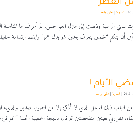
ل العطر
|
المدونة
|
تعليق واحد
بدلتي الرسمية وذهبت إلى منزل العم حسن، لم أعرف ما المناسبة ال
بى أن يتكلم “خلص بتعرف بعدين شو بدك عمو” وابتسم ابتسامة خفيفة
ضي الأيام !
|
المدونة
|
تعليق واحد
 الباب ذلك الرجل الذي لا أذكره إلا من الصور، صديق والدي، الذي
اء. نظر إليّ بعينين متفحصتين ثم قال باللهجة الحمصية المحببة “عمو فرز