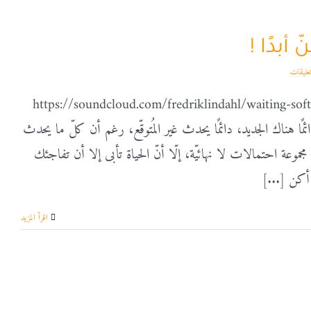
أبدًا !
https://soundcloud.com/fredriklindahl/waiting-soft
ئمًا هناك الجديد، دائمًا يحدث غير المُتوقّع، رغم أن كلّ ما يحدث
عة احتمالات لا نهائيّة، إلّا أنّ الحياة تأبى إلا أن تفاجئك
 أكن [...]
‫اقرأ المزيد