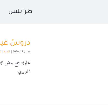
طرابلس
دروسٌ غير 
ديسمبر 15, 2020
|
المدونة
|
ل
محاولة لجمع بعض الد
الحريري