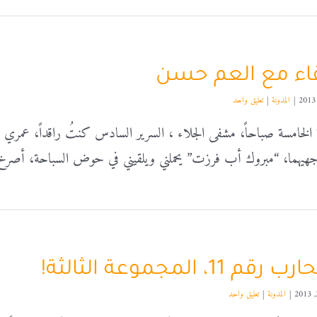
قاء مع العم حسن
|
المدونة
|
تعليق واحد
 الخامسة صباحاً، مشفى الجلاء ، السرير السادس كنتُ راقداً، عمري لا
جهيهما، “مبروك أب فرزت” يحملني ويلقيني في حوض السباحة، أصرخ
رقم 11، المجموعة الثالثة!
|
المدونة
|
تعليق واحد